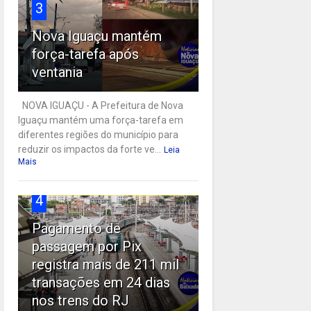
3
Nova Iguaçu mantém
força-tarefa após
ventania
NOVA IGUAÇU - A Prefeitura de Nova
Iguaçu mantém uma força-tarefa em
diferentes regiões do município para
reduzir os impactos da forte ve...
Leia
Mais
4
Pagamento de
passagem por Pix
registra mais de 211 mil
transações em 24 dias
nos trens do RJ