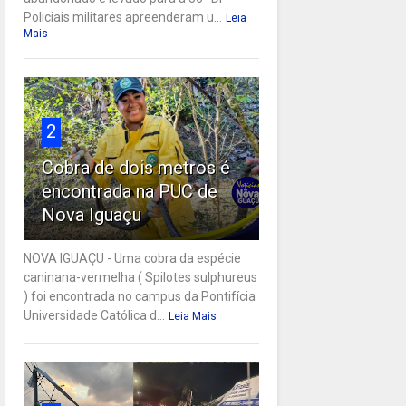
Policiais militares apreenderam u...
Leia
Mais
2
Cobra de dois metros é
encontrada na PUC de
Nova Iguaçu
NOVA IGUAÇU - Uma cobra da espécie
caninana-vermelha ( Spilotes sulphureus
) foi encontrada no campus da Pontifícia
Universidade Católica d...
Leia Mais