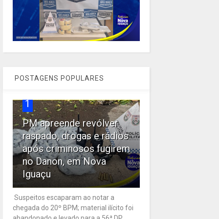
POSTAGENS POPULARES
1
PM apreende revólver
raspado, drogas e rádios
após criminosos fugirem
no Danon, em Nova
Iguaçu
Suspeitos escaparam ao notar a
chegada do 20º BPM; material ilícito foi
abandonado e levado para a 56ª DP