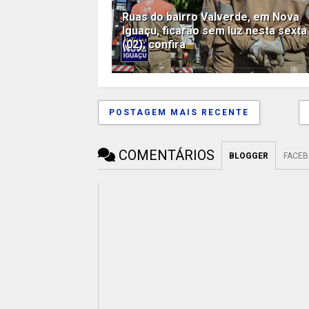
Ruas do bairro Valverde, em Nova
Iguaçu, ficarão sem luz nesta sexta
(02); confira
POSTAGEM MAIS RECENTE
COMENTÁRIOS
BLOGGER
FACE