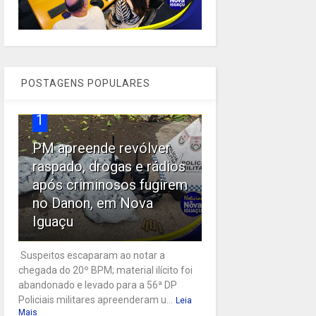
POSTAGENS POPULARES
1
PM apreende revólver
raspado, drogas e rádios
após criminosos fugirem
no Danon, em Nova
Iguaçu
Suspeitos escaparam ao notar a
chegada do 20º BPM; material ilícito foi
abandonado e levado para a 56ª DP
Policiais militares apreenderam u...
Leia
Mais