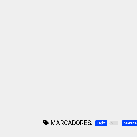
MARCADORES:
Light
Manute
211