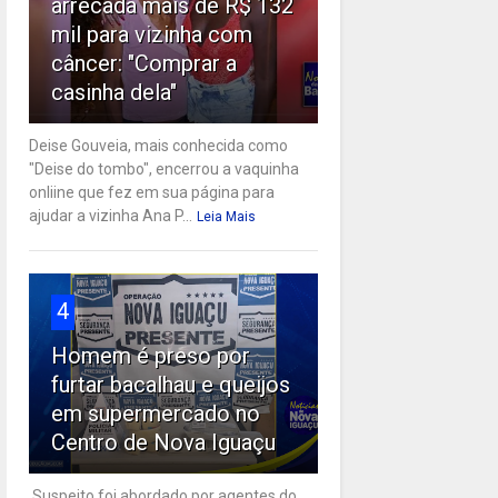
arrecada mais de R$ 132
mil para vizinha com
câncer: "Comprar a
casinha dela"
Deise Gouveia, mais conhecida como
"Deise do tombo", encerrou a vaquinha
onliine que fez em sua página para
ajudar a vizinha Ana P...
Leia Mais
4
Homem é preso por
furtar bacalhau e queijos
em supermercado no
Centro de Nova Iguaçu
Suspeito foi abordado por agentes do