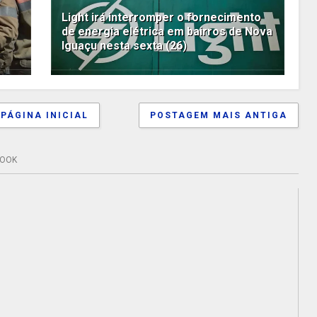
Light irá interromper o fornecimento
de energia elétrica em bairros de Nova
Iguaçu nesta sexta (26)
PÁGINA INICIAL
POSTAGEM MAIS ANTIGA
BOOK