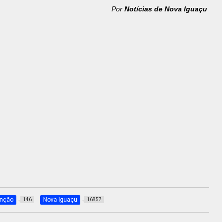
Por
Notícias de Nova Iguaçu
nção
Nova Iguaçu
146
16857