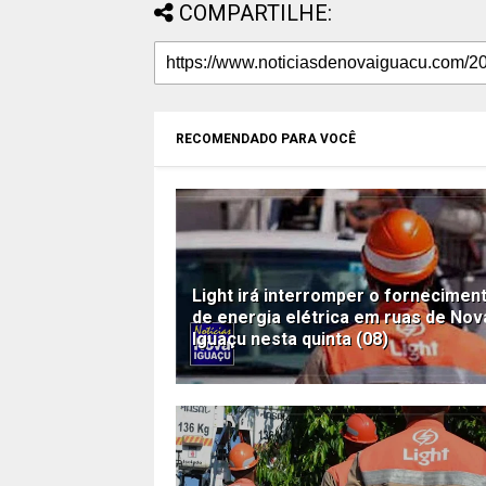
COMPARTILHE:
RECOMENDADO PARA VOCÊ
Light irá interromper o fornecimen
de energia elétrica em ruas de Nov
Iguaçu nesta quinta (08)