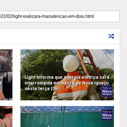
to
Light informa que energia elétrica será
a
interrompida em bairro de Nova Iguaçu
nesta terça (06)