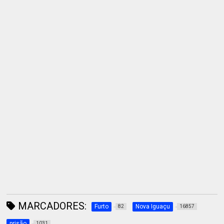
MARCADORES:
Furto
Nova Iguaçu
82
16857
prisão
1031