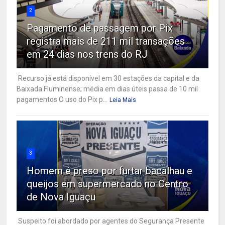
2
Pagamento de passagem por Pix
registra mais de 211 mil transações
em 24 dias nos trens do RJ
Recurso já está disponível em 30 estações da capital e da
Baixada Fluminense; média em dias úteis passa de 10 mil
pagamentos O uso do Pix p...
Leia Mais
3
Homem é preso por furtar bacalhau e
queijos em supermercado no Centro
de Nova Iguaçu
Suspeito foi abordado por agentes do Segurança Presente