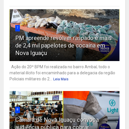
7
PM apreende revólver raspado e mais
de 2,4 mil papelotes de cocaína em
Nova Iguaçu
Ação do 20º BPM foi realizada no bairro Ambaí; todo o
material ilícito foi encaminhado para a delegacia da região
Policiais militares do 2...
Leia Mais
8
Câmara de Nova Iguaçu convoca
audiência pública para cobrar