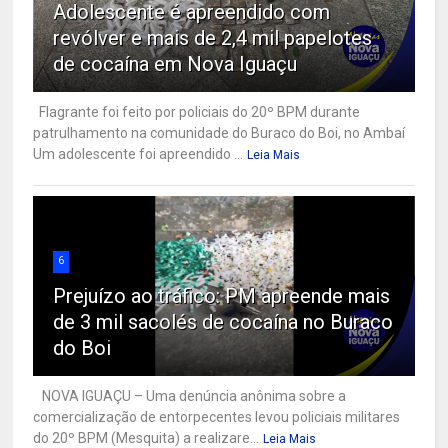
Adolescente é apreendido com
revólver e mais de 2,4 mil papelotes
de cocaína em Nova Iguaçu
Flagrante foi feito por policiais do 20º BPM durante
patrulhamento na comunidade do Buraco do Boi, no Ambaí
Um adolescente foi apreendido ...
Leia Mais
6
Prejuízo ao tráfico: PM apreende mais
de 3 mil sacolés de cocaína no Buraco
do Boi
NOVA IGUAÇU – Uma denúncia anônima sobre a
comercialização de entorpecentes levou policiais militares
do 20º BPM (Mesquita) a realizare...
Leia Mais