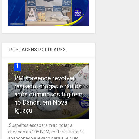
POSTAGENS POPULARES
1
PM apreende revólver
raspado, drogas e rádios
após criminosos fugirem
no Danon, em Nova
Iguaçu
Suspeitos escaparam ao notar a
chegada do 20º BPM; material ilícito foi
abandonado e levado para a 56ª DP