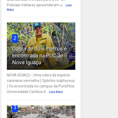
Policiais militares apreenderam u...
Leia
Mais
2
Cobra de dois metros é
encontrada na PUC de
Nova Iguaçu
NOVA IGUAÇU - Uma cobra da espécie
caninana-vermelha ( Spilotes sulphureus
) foi encontrada no campus da Pontifícia
Universidade Católica d...
Leia Mais
3
Pagamento de