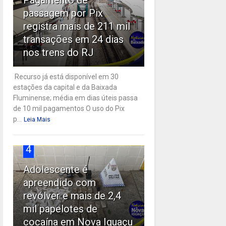
passagem por Pix
registra mais de 211 mil
transações em 24 dias
nos trens do RJ
Recurso já está disponível em 30
estações da capital e da Baixada
Fluminense; média em dias úteis passa
de 10 mil pagamentos O uso do Pix
p...
Leia Mais
4
Adolescente é
apreendido com
revólver e mais de 2,4
mil papelotes de
cocaína em Nova Iguaçu