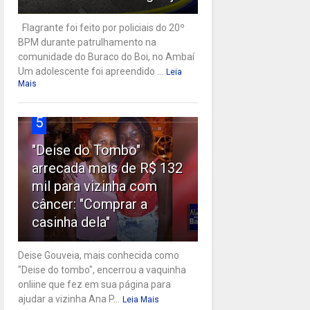
Flagrante foi feito por policiais do 20º
BPM durante patrulhamento na
comunidade do Buraco do Boi, no Ambaí
Um adolescente foi apreendido ...
Leia
Mais
5
"Deise do Tombo"
arrecada mais de R$ 132
mil para vizinha com
câncer: "Comprar a
casinha dela"
Deise Gouveia, mais conhecida como
"Deise do tombo", encerrou a vaquinha
onliine que fez em sua página para
ajudar a vizinha Ana P...
Leia Mais