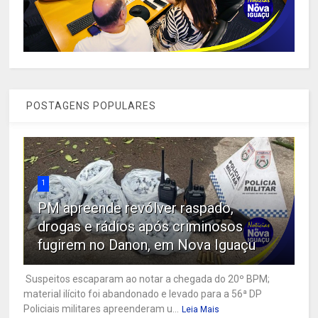
POSTAGENS POPULARES
1
PM apreende revólver raspado,
drogas e rádios após criminosos
fugirem no Danon, em Nova Iguaçu
Suspeitos escaparam ao notar a chegada do 20º BPM;
material ilícito foi abandonado e levado para a 56ª DP
Policiais militares apreenderam u...
Leia Mais