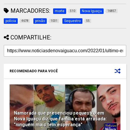
MARCADORES:
morte
Nova Iguaçu
510
16857
polícia
prisão
Sequestro
4678
1031
55
COMPARTILHE:
RECOMENDADO PARA VOCÊ
Namorada que presenciou sequestro em
Nova Iguaçu diz que família está arrasada:
"ninguém mais tem esperança"