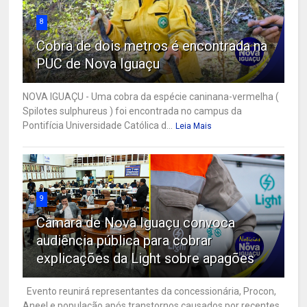
8
Cobra de dois metros é encontrada na
PUC de Nova Iguaçu
NOVA IGUAÇU - Uma cobra da espécie caninana-vermelha (
Spilotes sulphureus ) foi encontrada no campus da
Pontifícia Universidade Católica d...
Leia Mais
9
Câmara de Nova Iguaçu convoca
audiência pública para cobrar
explicações da Light sobre apagões
Evento reunirá representantes da concessionária, Procon,
Aneel e população após transtornos causados por recentes