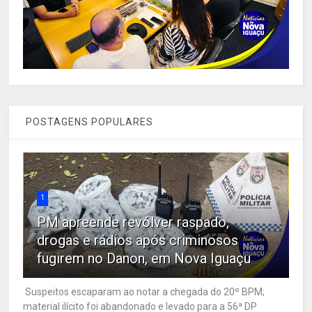
POSTAGENS POPULARES
1
PM apreende revólver raspado,
drogas e rádios após criminosos
fugirem no Danon, em Nova Iguaçu
Suspeitos escaparam ao notar a chegada do 20º BPM;
material ilícito foi abandonado e levado para a 56ª DP