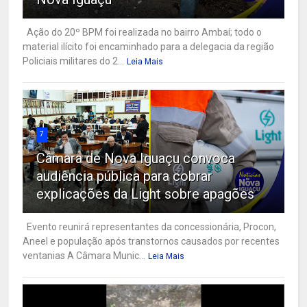
Ação do 20º BPM foi realizada no bairro Ambaí; todo o
material ilícito foi encaminhado para a delegacia da região
Policiais militares do 2...
Leia Mais
7
Câmara de Nova Iguaçu convoca
audiência pública para cobrar
explicações da Light sobre apagões
Evento reunirá representantes da concessionária, Procon,
Aneel e população após transtornos causados por recentes
ventanias A Câmara Munic...
Leia Mais