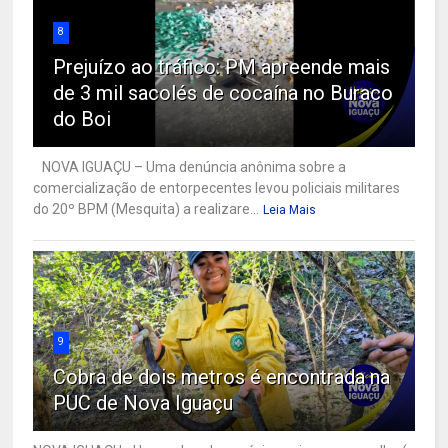
8
Prejuízo ao tráfico: PM apreende mais
de 3 mil sacolés de cocaína no Buraco
do Boi
NOVA IGUAÇU – Uma denúncia anônima sobre a
comercialização de entorpecentes levou policiais militares
do 20º BPM (Mesquita) a realizare...
Leia Mais
9
Cobra de dois metros é encontrada na
PUC de Nova Iguaçu