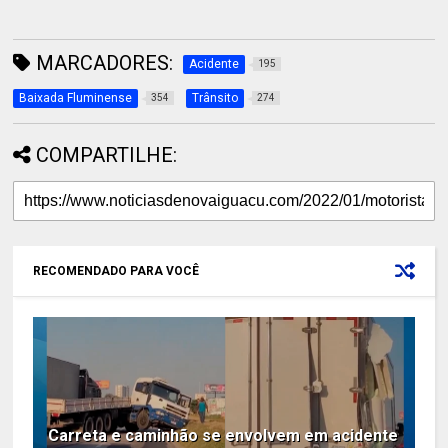
MARCADORES:
Acidente
195
Baixada Fluminense
Trânsito
354
274
COMPARTILHE:
RECOMENDADO PARA VOCÊ
Carreta e caminhão se envolvem em acidente