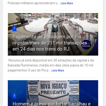
Policiais militares apreenderam u...
Leia Mais
2
Pagamento de passagem por Pix
registra mais de 211 mil transações
em 24 dias nos trens do RJ
Recurso já está disponível em 30 estações da capital e da
Baixada Fluminense; média em dias úteis passa de 10 mil
pagamentos O uso do Pix p...
Leia Mais
3
Homem é preso por furtar bacalhau e