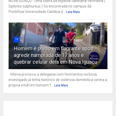
NOVA IGUAÇU - Uma cobra da espécie caninana-vermelha (
Spilotes sulphureus ) foi encontrada no campus da
Pontifícia Universidade Católica d...
Leia Mais
10
Homem é preso em flagrante após
agredir namorada de 17 anos e
quebrar celular dela em Nova Iguaçu
Vítima procurou a delegacia com ferimentos na boca;
investigado já tinha histórico de violência doméstica contra a
própria irmã Um homem f...
Leia Mais