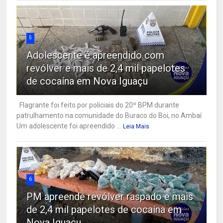
5
Adolescente é apreendido com
revólver e mais de 2,4 mil papelotes
de cocaína em Nova Iguaçu
Flagrante foi feito por policiais do 20º BPM durante
patrulhamento na comunidade do Buraco do Boi, no Ambaí
Um adolescente foi apreendido ...
Leia Mais
6
PM apreende revólver raspado e mais
de 2,4 mil papelotes de cocaína em
Nova Iguaçu