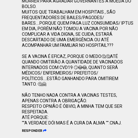
MORRER PARA AGRADAR GOVERNANTES A MOEDA DO
BOLSO.
MUITOS QUE TRABALHAM EM HOSPITAIS , SÃO
FREQUENTADORES DE BAILES/PAGODES/
BARES....PORQUE QUEM PAGA LUZ CONSUMIDAS/ IPTUS
EM DIA, PORÉM NÃO TOMOU A VACINA POR NÃO
COMPLICAR A VIDA DIGNA, SE CUIDA, ESTARÁ
DESCARTADO DE UMA EMERGÊNCIA OU ATÉ
ACOMPANHAR UM FAMILIAR NO HOSPITAIL???
SE A VACINA É EFICAZ, PORQUE O MEDO🤔🤔ATÉ
QUANDO OMITIRÀO A QUANTIDADE DE VACINADOS
INTERNADOS COM CVD19 🙄😳😳, QUANTO SERÁ
MÉDICOS/ ENFERMEIROS/ PREFEITOS/
POLÍTICOS....ESTÃO GANHANDO PARA OMITIREM
TANTO. 🤔🤗
NÃO TENHO NADA CONTRA A VACINAS TESTES,
APENAS CONTRA A OBRIGAÇÃO.
RESPEITO OPNIÃO É ÓBVIO, A MINHA TEM QUE SER
RESPEITADA.
ATÉ PORQUE:
""A VERDADE DÓI MAS É A CURA DA ALMA "".CNAJ.
RESPONDER