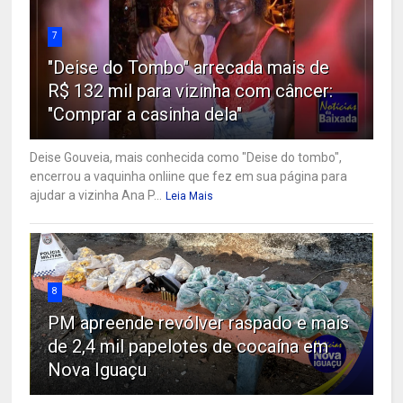
7
"Deise do Tombo" arrecada mais de
R$ 132 mil para vizinha com câncer:
"Comprar a casinha dela"
Deise Gouveia, mais conhecida como "Deise do tombo",
encerrou a vaquinha onliine que fez em sua página para
ajudar a vizinha Ana P...
Leia Mais
8
PM apreende revólver raspado e mais
de 2,4 mil papelotes de cocaína em
Nova Iguaçu