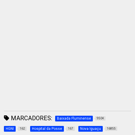
MARCADORES:
Baixada Fluminense
9504
HGNI
Hospital da Posse
Nova Iguaçu
162
167
16855