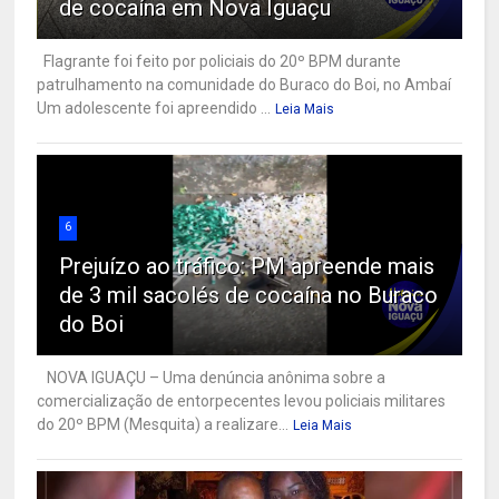
de cocaína em Nova Iguaçu
Flagrante foi feito por policiais do 20º BPM durante
patrulhamento na comunidade do Buraco do Boi, no Ambaí
Um adolescente foi apreendido ...
Leia Mais
6
Prejuízo ao tráfico: PM apreende mais
de 3 mil sacolés de cocaína no Buraco
do Boi
NOVA IGUAÇU – Uma denúncia anônima sobre a
comercialização de entorpecentes levou policiais militares
do 20º BPM (Mesquita) a realizare...
Leia Mais