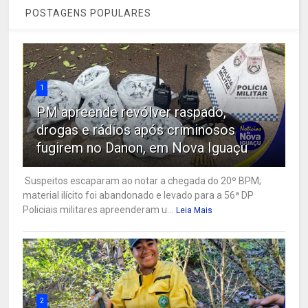
POSTAGENS POPULARES
1
PM apreende revólver raspado,
drogas e rádios após criminosos
fugirem no Danon, em Nova Iguaçu
Suspeitos escaparam ao notar a chegada do 20º BPM;
material ilícito foi abandonado e levado para a 56ª DP
Policiais militares apreenderam u...
Leia Mais
2