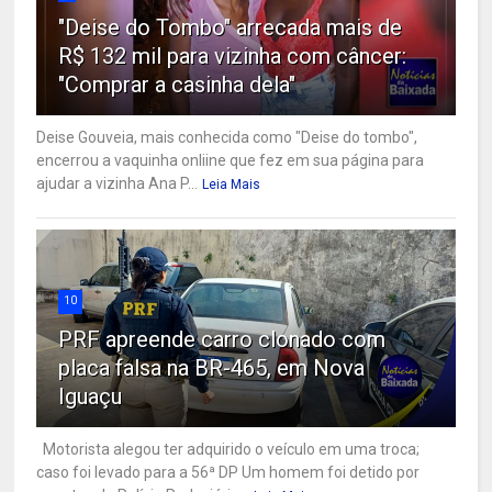
"Deise do Tombo" arrecada mais de
R$ 132 mil para vizinha com câncer:
"Comprar a casinha dela"
Deise Gouveia, mais conhecida como "Deise do tombo",
encerrou a vaquinha onliine que fez em sua página para
ajudar a vizinha Ana P...
Leia Mais
10
PRF apreende carro clonado com
placa falsa na BR-465, em Nova
Iguaçu
Motorista alegou ter adquirido o veículo em uma troca;
caso foi levado para a 56ª DP Um homem foi detido por