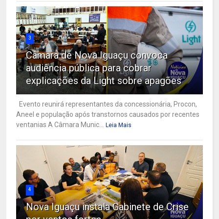
3
Câmara de Nova Iguaçu convoca
audiência pública para cobrar
explicações da Light sobre apagões
Evento reunirá representantes da concessionária, Procon,
Aneel e população após transtornos causados por recentes
ventanias A Câmara Munic...
Leia Mais
4
Nova Iguaçu instala Gabinete de Crise