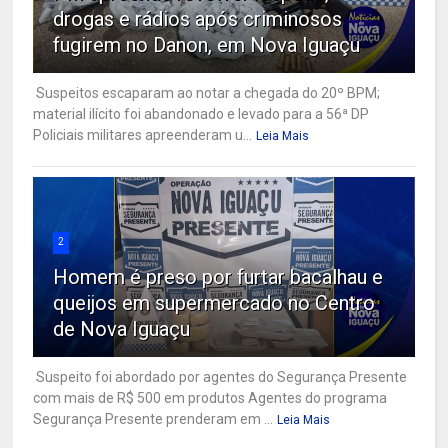
drogas e rádios após criminosos
fugirem no Danon, em Nova Iguaçu
Suspeitos escaparam ao notar a chegada do 20º BPM;
material ilícito foi abandonado e levado para a 56ª DP
Policiais militares apreenderam u...
Leia Mais
2
Homem é preso por furtar bacalhau e
queijos em supermercado no Centro
de Nova Iguaçu
Suspeito foi abordado por agentes do Segurança Presente
com mais de R$ 500 em produtos Agentes do programa
Segurança Presente prenderam em ...
Leia Mais