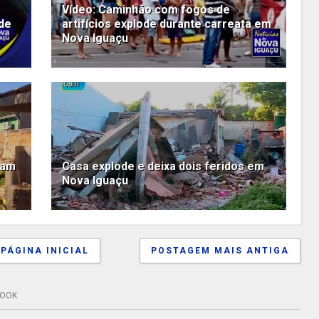
Vídeo: Caminhão com fogos de
 de
artifícios explode durante carreata em
Nova Iguaçu
cam
Casa explode e deixa dois feridos em
Nova Iguaçu
PÁGINA INICIAL
POSTAGEM MAIS ANTIGA
BOOK