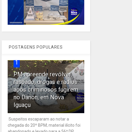
POSTAGENS POPULARES
1
PM apreende revólver
raspado, drogas e rádios
após criminosos fugirem
no Danon, em Nova
Iguaçu
Suspeitos escaparam ao notar a
chegada do 20º BPM; material ilícito foi
abandonado e levado para a 56ª DP