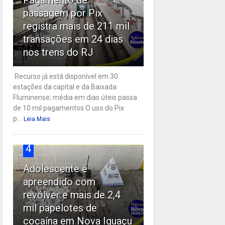
passagem por Pix
registra mais de 211 mil
transações em 24 dias
nos trens do RJ
Recurso já está disponível em 30
estações da capital e da Baixada
Fluminense; média em dias úteis passa
de 10 mil pagamentos O uso do Pix
p...
Leia Mais
4
Adolescente é
apreendido com
revólver e mais de 2,4
mil papelotes de
cocaína em Nova Iguaçu