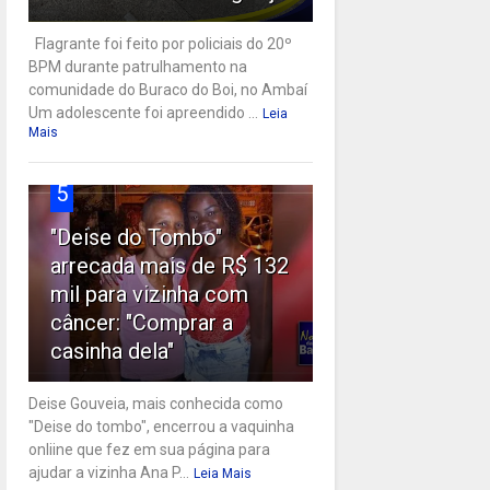
Flagrante foi feito por policiais do 20º
BPM durante patrulhamento na
comunidade do Buraco do Boi, no Ambaí
Um adolescente foi apreendido ...
Leia
Mais
5
"Deise do Tombo"
arrecada mais de R$ 132
mil para vizinha com
câncer: "Comprar a
casinha dela"
Deise Gouveia, mais conhecida como
"Deise do tombo", encerrou a vaquinha
onliine que fez em sua página para
ajudar a vizinha Ana P...
Leia Mais