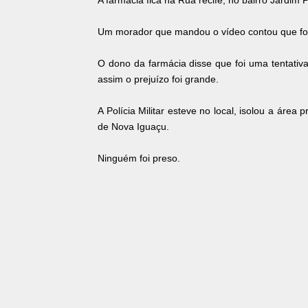
A farmácia fica na Rua recife, no bairro Jardim
Um morador que mandou o vídeo contou que for
O dono da farmácia disse que foi uma tentativ
assim o prejuízo foi grande.
A Polícia Militar esteve no local, isolou a área
de Nova Iguaçu.
Ninguém foi preso.