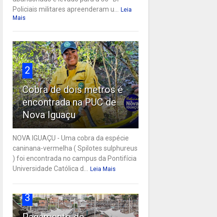
Policiais militares apreenderam u...
Leia
Mais
2
Cobra de dois metros é
encontrada na PUC de
Nova Iguaçu
NOVA IGUAÇU - Uma cobra da espécie
caninana-vermelha ( Spilotes sulphureus
) foi encontrada no campus da Pontifícia
Universidade Católica d...
Leia Mais
3
Pagamento de