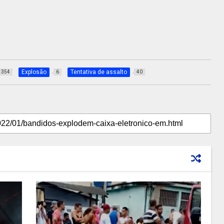
Explosão
Tentativa de assalto
354
6
40