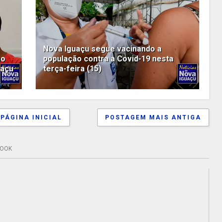
Nova Iguaçu segue vacinando a
ão
população contra a Covid-19 nesta
uaçu
terça-feira (15)
PÁGINA INICIAL
POSTAGEM MAIS ANTIGA
BOOK