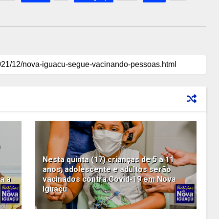
Nesta quinta (17) crianças de 5 a 11
anos, adolescente e adultos serão
a a
vacinados contra Covid-19 em Nova
Iguaçu