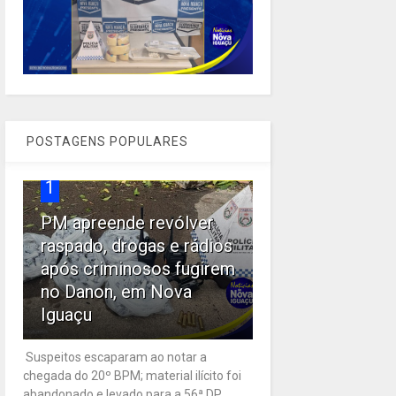
POSTAGENS POPULARES
1
PM apreende revólver
raspado, drogas e rádios
após criminosos fugirem
no Danon, em Nova
Iguaçu
Suspeitos escaparam ao notar a
chegada do 20º BPM; material ilícito foi
abandonado e levado para a 56ª DP