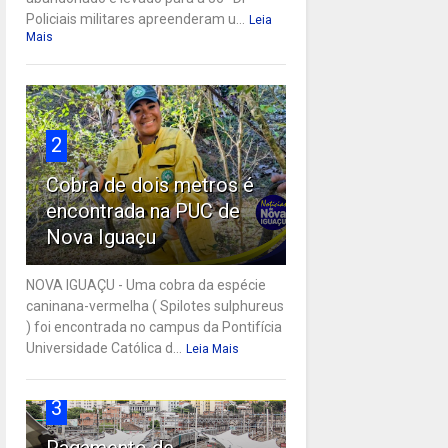
Policiais militares apreenderam u...
Leia
Mais
2
Cobra de dois metros é
encontrada na PUC de
Nova Iguaçu
NOVA IGUAÇU - Uma cobra da espécie
caninana-vermelha ( Spilotes sulphureus
) foi encontrada no campus da Pontifícia
Universidade Católica d...
Leia Mais
3
Pagamento de