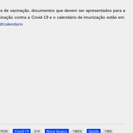
pos de vacinação, documentos que devem ser apresentados para a
inação contra a Covid-19 e o calendário de imunização estão em:
d/calendario
Covid-19
Nova Iguaçu
Saúde
9504
514
16856
1380