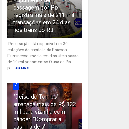
passagem por Pix
registra mais de 211 mil
transações em 24 dias
nos trens do RJ
Recurso já está disponível em 30
estações da capital e da Baixada
Fluminense; média em dias úteis passa
de 10 mil pagamentos O uso do Pix
p...
Leia Mais
4
"Deise do Tombo"
arrecada mais de R$ 132
mil para vizinha com
câncer: "Comprar a
casinha dela"