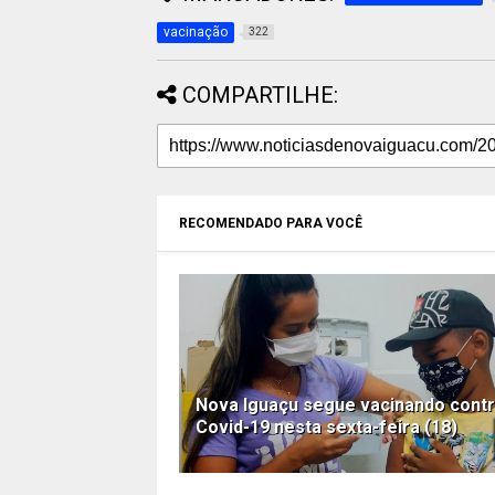
vacinação
322
COMPARTILHE:
RECOMENDADO PARA VOCÊ
Nova Iguaçu segue vacinando contr
Covid-19 nesta sexta-feira (18)