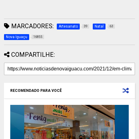
MARCADORES:
Artesanato
Natal
39
63
Nova Iguaçu
16855
COMPARTILHE:
RECOMENDADO PARA VOCÊ