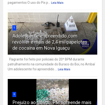
pagamentos O uso do Pix p...
Leia Mais
5
Adolescente é apreendido com
revólver e mais de 2,4 mil papelotes
de cocaína em Nova Iguaçu
Flagrante foi feito por policiais do 20º BPM durante
patrulhamento na comunidade do Buraco do Boi, no Ambaí
Um adolescente foi apreendido ...
Leia Mais
6
Prejuízo ao tráfico: PM apreende mais