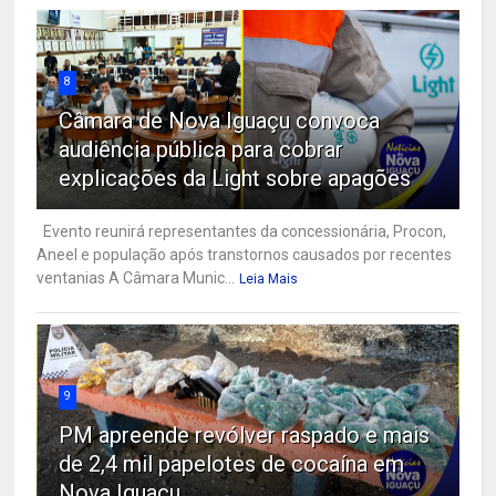
8
Câmara de Nova Iguaçu convoca
audiência pública para cobrar
explicações da Light sobre apagões
Evento reunirá representantes da concessionária, Procon,
Aneel e população após transtornos causados por recentes
ventanias A Câmara Munic...
Leia Mais
9
PM apreende revólver raspado e mais
de 2,4 mil papelotes de cocaína em
Nova Iguaçu