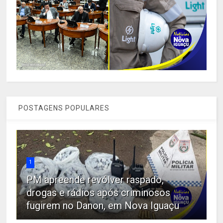
POSTAGENS POPULARES
1
PM apreende revólver raspado,
drogas e rádios após criminosos
fugirem no Danon, em Nova Iguaçu