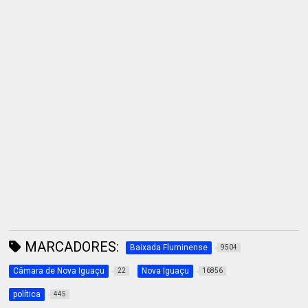
MARCADORES:
Baixada Fluminense
9504
Câmara de Nova Iguaçu
Nova Iguaçu
22
16856
política
445