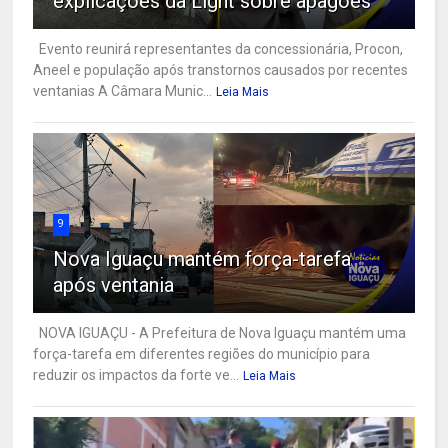
explicações da Light sobre apagões
Evento reunirá representantes da concessionária, Procon,
Aneel e população após transtornos causados por recentes
ventanias A Câmara Munic...
Leia Mais
9
Nova Iguaçu mantém força-tarefa
após ventania
NOVA IGUAÇU - A Prefeitura de Nova Iguaçu mantém uma
força-tarefa em diferentes regiões do município para
reduzir os impactos da forte ve...
Leia Mais