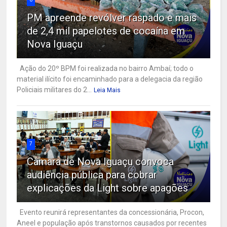
PM apreende revólver raspado e mais
de 2,4 mil papelotes de cocaína em
Nova Iguaçu
Ação do 20º BPM foi realizada no bairro Ambaí; todo o
material ilícito foi encaminhado para a delegacia da região
Policiais militares do 2...
Leia Mais
7
Câmara de Nova Iguaçu convoca
audiência pública para cobrar
explicações da Light sobre apagões
Evento reunirá representantes da concessionária, Procon,
Aneel e população após transtornos causados por recentes