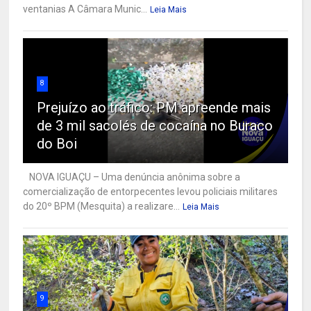
ventanias A Câmara Munic...
Leia Mais
8
Prejuízo ao tráfico: PM apreende mais
de 3 mil sacolés de cocaína no Buraco
do Boi
NOVA IGUAÇU – Uma denúncia anônima sobre a
comercialização de entorpecentes levou policiais militares
do 20º BPM (Mesquita) a realizare...
Leia Mais
9