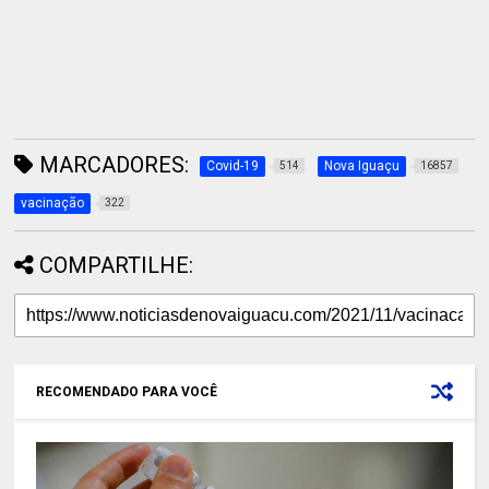
MARCADORES:
Covid-19
Nova Iguaçu
514
16857
vacinação
322
COMPARTILHE:
RECOMENDADO PARA VOCÊ