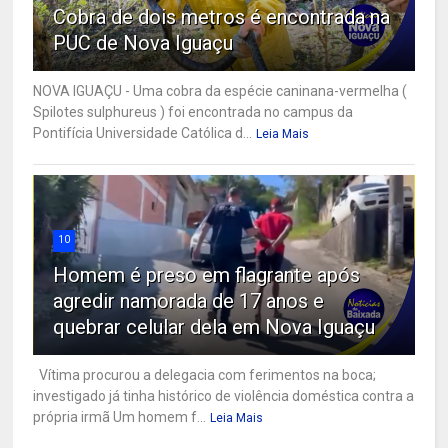
Cobra de dois metros é encontrada na
PUC de Nova Iguaçu
NOVA IGUAÇU - Uma cobra da espécie caninana-vermelha (
Spilotes sulphureus ) foi encontrada no campus da
Pontifícia Universidade Católica d...
Leia Mais
10
Homem é preso em flagrante após
agredir namorada de 17 anos e
quebrar celular dela em Nova Iguaçu
Vítima procurou a delegacia com ferimentos na boca;
investigado já tinha histórico de violência doméstica contra a
própria irmã Um homem f...
Leia Mais