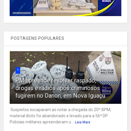
POSTAGENS POPULARES
1
PM apreende revólver raspado,
drogas e rádios após criminosos
fugirem no Danon, em Nova Iguaçu
Suspeitos escaparam ao notar a chegada do 20º BPM;
material ilícito foi abandonado e levado para a 56ª DP
Policiais militares apreenderam u...
Leia Mais