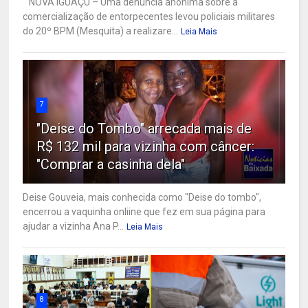
NOVA IGUAÇU – Uma denúncia anônima sobre a
comercialização de entorpecentes levou policiais militares
do 20º BPM (Mesquita) a realizare...
Leia Mais
7
"Deise do Tombo" arrecada mais de
R$ 132 mil para vizinha com câncer:
"Comprar a casinha dela"
Deise Gouveia, mais conhecida como "Deise do tombo",
encerrou a vaquinha onliine que fez em sua página para
ajudar a vizinha Ana P...
Leia Mais
8