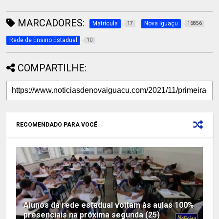
MARCADORES:
Matrícula
Nova Iguaçu
17
16856
Rede de Ensino Estadual
10
COMPARTILHE:
RECOMENDADO PARA VOCÊ
Alunos da rede estadual voltam às aulas 100%
presenciais na próxima segunda (25)