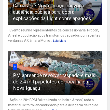
Câmara de Nova Iguaçu convoca
audiência pública para cobrar
explicações da Light sobre apagões
Evento reunirá representantes da concessionária, Procon,
Aneel e população após transtornos causados por recentes
ventanias A Câmara Munic...
Leia Mais
9
PM apreende revólver raspado e mais
de 2,4 mil papelotes de cocaína em
Nova Iguaçu
Ação do 20º BPM foi realizada no bairro Ambaí; todo o
material ilícito foi encaminhado para a delegacia da região