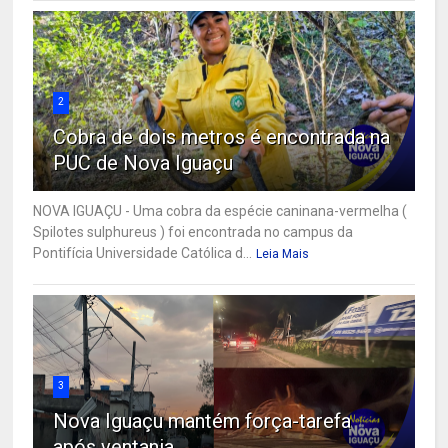
2
Cobra de dois metros é encontrada na
PUC de Nova Iguaçu
NOVA IGUAÇU - Uma cobra da espécie caninana-vermelha (
Spilotes sulphureus ) foi encontrada no campus da
Pontifícia Universidade Católica d...
Leia Mais
3
Nova Iguaçu mantém força-tarefa
após ventania