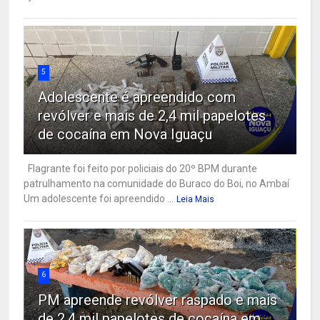
5
Adolescente é apreendido com
revólver e mais de 2,4 mil papelotes
de cocaína em Nova Iguaçu
Flagrante foi feito por policiais do 20º BPM durante
patrulhamento na comunidade do Buraco do Boi, no Ambaí
Um adolescente foi apreendido ...
Leia Mais
6
PM apreende revólver raspado e mais
de 2,4 mil papelotes de cocaína em