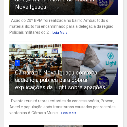
Nova Iguaçu
Ação do 20º BPM foi realizada no bairro Ambaí; todo o
material ilícito foi encaminhado para a delegacia da região
Policiais militares do 2...
Leia Mais
7
Câmara de Nova Iguaçu convoca
audiência pública para cobrar
explicações da Light sobre apagões
Evento reunirá representantes da concessionária, Procon,
Aneel e população após transtornos causados por recentes
ventanias A Câmara Munic...
Leia Mais