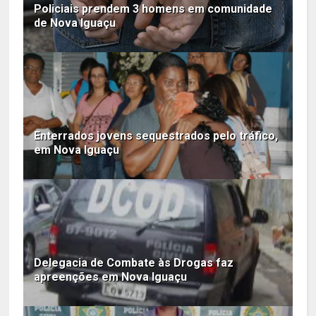
Policiais prendem 3 homens em comunidade
de Nova Iguaçu
Enterrados jovens sequestrados pelo tráfico,
em Nova Iguaçu
Delegacia de Combate às Drogas faz
apreenções em Nova Iguaçu