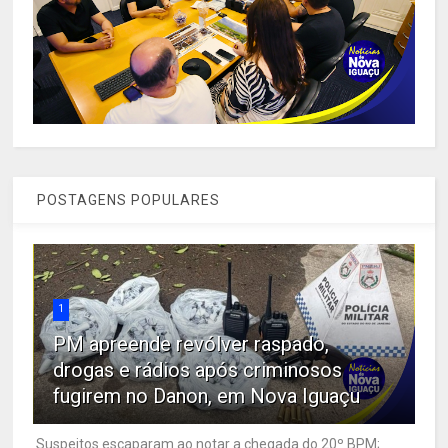
POSTAGENS POPULARES
1
PM apreende revólver raspado,
drogas e rádios após criminosos
fugirem no Danon, em Nova Iguaçu
Suspeitos escaparam ao notar a chegada do 20º BPM;