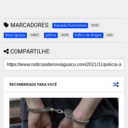
MARCADORES:
Baixada Fluminense
9505
Nova Iguaçu
polícia
tráfico de drogas
16857
4678
600
COMPARTILHE:
RECOMENDADO PARA VOCÊ