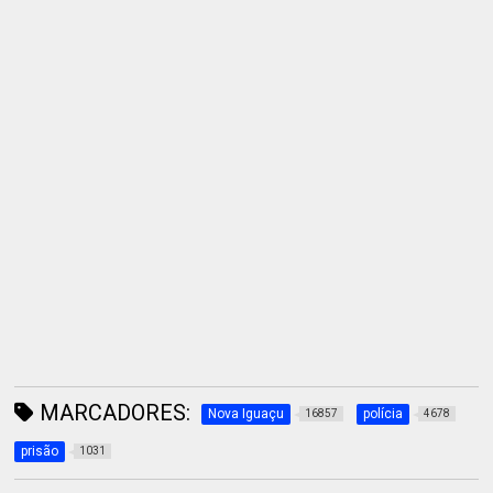
MARCADORES:
Nova Iguaçu
polícia
16857
4678
prisão
1031