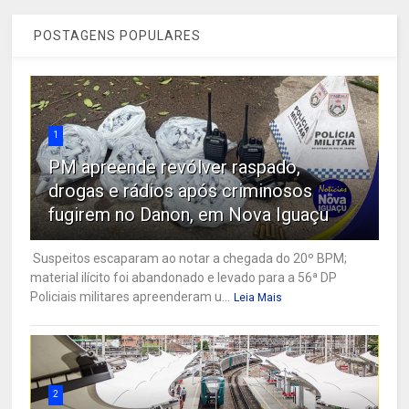
POSTAGENS POPULARES
1
PM apreende revólver raspado,
drogas e rádios após criminosos
fugirem no Danon, em Nova Iguaçu
Suspeitos escaparam ao notar a chegada do 20º BPM;
material ilícito foi abandonado e levado para a 56ª DP
Policiais militares apreenderam u...
Leia Mais
2