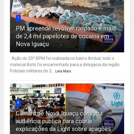
7
PM apreende revólver raspado e mais
de 2,4 mil papelotes de cocaína em
Nova Iguaçu
Ação do 20º BPM foi realizada no bairro Ambaí; todo o
material ilícito foi encaminhado para a delegacia da região
Policiais militares do 2...
Leia Mais
8
Câmara de Nova Iguaçu convoca
audiência pública para cobrar
explicações da Light sobre apagões