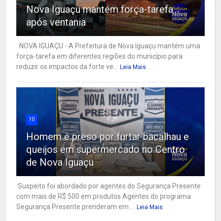
Nova Iguaçu mantém força-tarefa
após ventania
NOVA IGUAÇU - A Prefeitura de Nova Iguaçu mantém uma
força-tarefa em diferentes regiões do município para
reduzir os impactos da forte ve...
Leia Mais
10
Homem é preso por furtar bacalhau e
queijos em supermercado no Centro
de Nova Iguaçu
Suspeito foi abordado por agentes do Segurança Presente
com mais de R$ 500 em produtos Agentes do programa
Segurança Presente prenderam em ...
Leia Mais