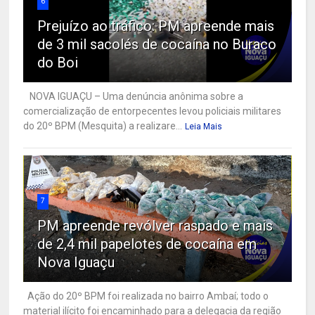
6
Prejuízo ao tráfico: PM apreende mais
de 3 mil sacolés de cocaína no Buraco
do Boi
NOVA IGUAÇU – Uma denúncia anônima sobre a
comercialização de entorpecentes levou policiais militares
do 20º BPM (Mesquita) a realizare...
Leia Mais
7
PM apreende revólver raspado e mais
de 2,4 mil papelotes de cocaína em
Nova Iguaçu
Ação do 20º BPM foi realizada no bairro Ambaí; todo o
material ilícito foi encaminhado para a delegacia da região