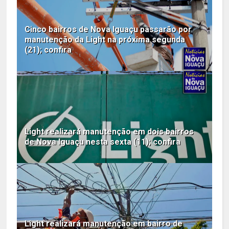
Cinco bairros de Nova Iguaçu passarão por
manutenção da Light na próxima segunda
(21); confira
Light realizará manutenção em dois bairros
de Nova Iguaçu nesta sexta (11); confira
Light realizará manutenção em bairro de