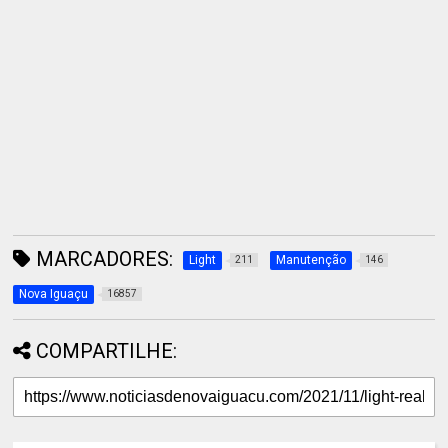
MARCADORES:
Light
Manutenção
211
146
Nova Iguaçu
16857
COMPARTILHE: