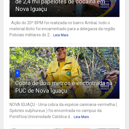
de 2,4 mil papelotes de cocaína em
Nova Iguaçu
Ação do 20º BPM foi realizada no bairro Ambaí; todo o
material ilícito foi encaminhado para a delegacia da região
Policiais militares do 2...
Leia Mais
8
Cobra de dois metros é encontrada na
PUC de Nova Iguaçu
NOVA IGUAÇU - Uma cobra da espécie caninana-vermelha (
Spilotes sulphureus ) foi encontrada no campus da
Pontifícia Universidade Católica d...
Leia Mais