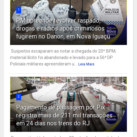
1
PM apreende revólver raspado,
drogas e rádios após criminosos
fugirem no Danon, em Nova Iguaçu
Suspeitos escaparam ao notar a chegada do 20º BPM;
material ilícito foi abandonado e levado para a 56ª DP
Policiais militares apreenderam u...
Leia Mais
2
Pagamento de passagem por Pix
registra mais de 211 mil transações
em 24 dias nos trens do RJ