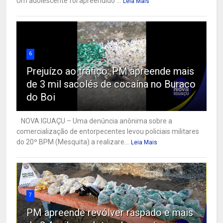
Um adolescente foi apreendido ...
Leia Mais
6
Prejuízo ao tráfico: PM apreende mais
de 3 mil sacolés de cocaína no Buraco
do Boi
NOVA IGUAÇU – Uma denúncia anônima sobre a
comercialização de entorpecentes levou policiais militares
do 20º BPM (Mesquita) a realizare...
Leia Mais
7
PM apreende revólver raspado e mais