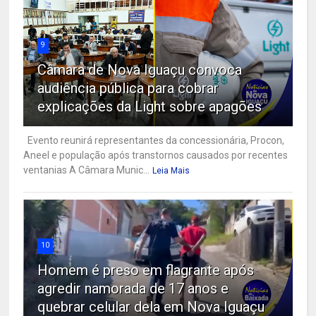
9
Câmara de Nova Iguaçu convoca
audiência pública para cobrar
explicações da Light sobre apagões
Evento reunirá representantes da concessionária, Procon,
Aneel e população após transtornos causados por recentes
ventanias A Câmara Munic...
Leia Mais
10
Homem é preso em flagrante após
agredir namorada de 17 anos e
quebrar celular dela em Nova Iguaçu