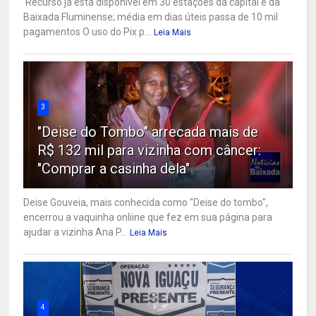
Recurso já está disponível em 30 estações da capital e da
Baixada Fluminense; média em dias úteis passa de 10 mil
pagamentos O uso do Pix p...
Leia Mais
3
"Deise do Tombo" arrecada mais de
R$ 132 mil para vizinha com câncer:
"Comprar a casinha dela"
Deise Gouveia, mais conhecida como "Deise do tombo",
encerrou a vaquinha onliine que fez em sua página para
ajudar a vizinha Ana P...
Leia Mais
4