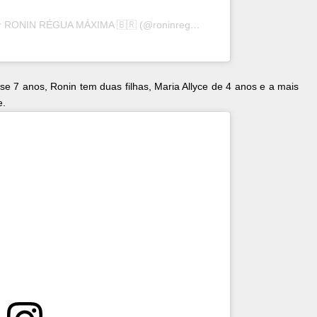
Uma publicação compartilhada por RONIN RÉGUA MÁXIMA 🇧🇷 (@roninreguamaxima)
e 7 anos, Ronin tem duas filhas, Maria Allyce de 4 anos e a mais
e.