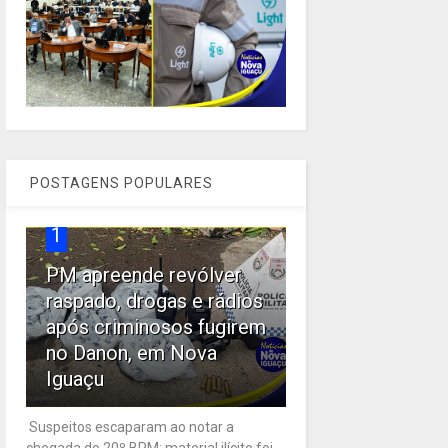
POSTAGENS POPULARES
1
PM apreende revólver
raspado, drogas e rádios
após criminosos fugirem
no Danon, em Nova
Iguaçu
Suspeitos escaparam ao notar a
chegada do 20º BPM; material ilícito foi