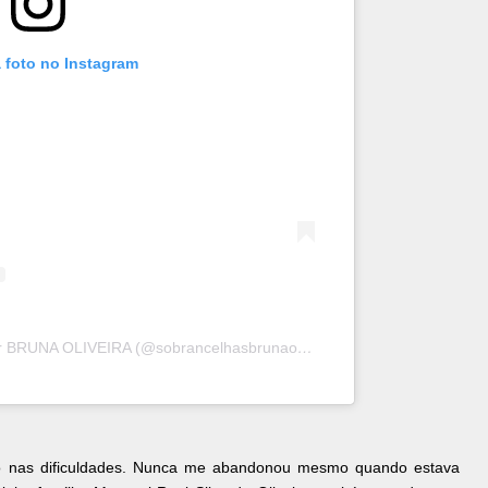
 foto no Instagram
Uma publicação compartilhada por BRUNA OLIVEIRA (@sobrancelhasbrunaolyveira)
o nas dificuldades. Nunca me abandonou mesmo quando estava