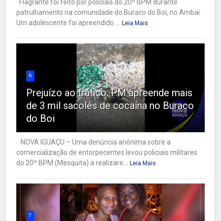
Flagrante foi feito por policiais do 20º BPM durante
patrulhamento na comunidade do Buraco do Boi, no Ambaí
Um adolescente foi apreendido ...
Leia Mais
6
Prejuízo ao tráfico: PM apreende mais
de 3 mil sacolés de cocaína no Buraco
do Boi
NOVA IGUAÇU – Uma denúncia anônima sobre a
comercialização de entorpecentes levou policiais militares
do 20º BPM (Mesquita) a realizare...
Leia Mais
7