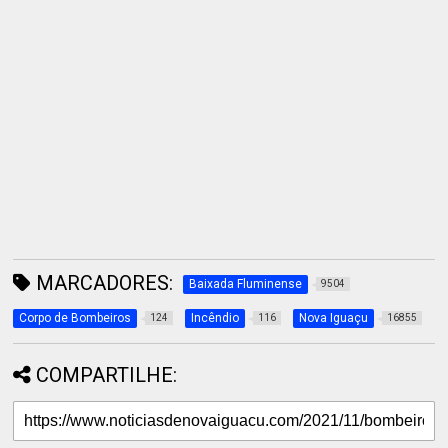
MARCADORES:
Baixada Fluminense
9504
Corpo de Bombeiros
Incêndio
Nova Iguaçu
124
116
16855
COMPARTILHE: