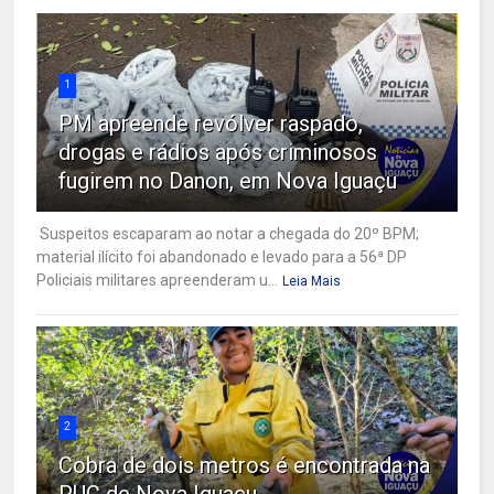
1
PM apreende revólver raspado,
drogas e rádios após criminosos
fugirem no Danon, em Nova Iguaçu
Suspeitos escaparam ao notar a chegada do 20º BPM;
material ilícito foi abandonado e levado para a 56ª DP
Policiais militares apreenderam u...
Leia Mais
2
Cobra de dois metros é encontrada na
PUC de Nova Iguaçu