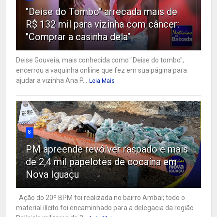
"Deise do Tombo" arrecada mais de
R$ 132 mil para vizinha com câncer:
"Comprar a casinha dela"
Deise Gouveia, mais conhecida como "Deise do tombo",
encerrou a vaquinha onliine que fez em sua página para
ajudar a vizinha Ana P...
Leia Mais
8
PM apreende revólver raspado e mais
de 2,4 mil papelotes de cocaína em
Nova Iguaçu
Ação do 20º BPM foi realizada no bairro Ambaí; todo o
material ilícito foi encaminhado para a delegacia da região