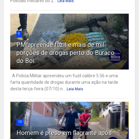
Policiais militares do 2...
Leia Mais
9
PM apreende fuzil e mais de mil
porções de drogas perto do Buraco
do Boi
A Polícia Militar apreendeu um fuzil calibre 5.56 e uma
farta quantidade de drogas durante uma ação na tarde
desta terça-feira (07/10) n...
Leia Mais
10
Homem é preso em flagrante após