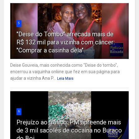
5
"Deise do Tombo" arrecada mais de
R$ 132 mil para vizinha com câncer:
"Comprar a casinha dela"
Deise Gouveia, mais conhecida como "Deise do tombo",
encerrou a vaquinha onliine que fez em sua página para
ajudar a vizinha Ana P...
Leia Mais
6
Prejuízo ao tráfico: PM apreende mais
de 3 mil sacolés de cocaína no Buraco
do Boi