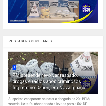
POSTAGENS POPULARES
1
PM apreende revólver raspado,
drogas e rádios após criminosos
fugirem no Danon, em Nova Iguaçu
Suspeitos escaparam ao notar a chegada do 20º BPM;
material ilícito foi abandonado e levado para a 56ª DP