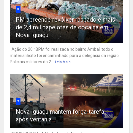
8
PM apreende revólver raspado e mais
de 2,4 mil papelotes de cocaína em
Nova Iguaçu
Ação do 20º BPM foi realizada no bairro Ambaí; todo o
material ilícito foi encaminhado para a delegacia da região
Policiais militares do 2...
Leia Mais
9
Nova Iguaçu mantém força-tarefa
após ventania