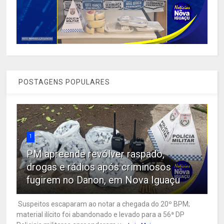
POSTAGENS POPULARES
1
PM apreende revólver raspado,
drogas e rádios após criminosos
fugirem no Danon, em Nova Iguaçu
Suspeitos escaparam ao notar a chegada do 20º BPM;
material ilícito foi abandonado e levado para a 56ª DP