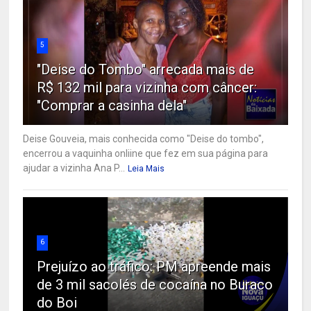
5
"Deise do Tombo" arrecada mais de
R$ 132 mil para vizinha com câncer:
"Comprar a casinha dela"
Deise Gouveia, mais conhecida como "Deise do tombo",
encerrou a vaquinha onliine que fez em sua página para
ajudar a vizinha Ana P...
Leia Mais
6
Prejuízo ao tráfico: PM apreende mais
de 3 mil sacolés de cocaína no Buraco
do Boi