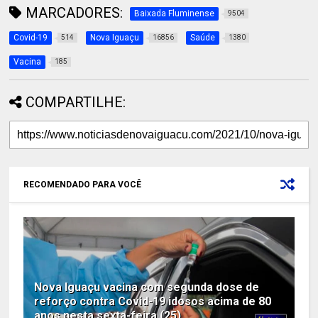
MARCADORES:
Baixada Fluminense
9504
Covid-19
Nova Iguaçu
Saúde
514
16856
1380
Vacina
185
COMPARTILHE:
RECOMENDADO PARA VOCÊ
Nova Iguaçu vacina com segunda dose de
reforço contra Covid-19 idosos acima de 80
anos nesta sexta-feira (25)