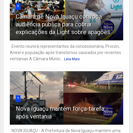
8
Câmara de Nova Iguaçu convoca
audiência pública para cobrar
explicações da Light sobre apagões
Evento reunirá representantes da concessionária, Procon,
Aneel e população após transtornos causados por recentes
ventanias A Câmara Munic...
Leia Mais
9
Nova Iguaçu mantém força-tarefa
após ventania
NOVA IGUAÇU - A Prefeitura de Nova Iguaçu mantém uma