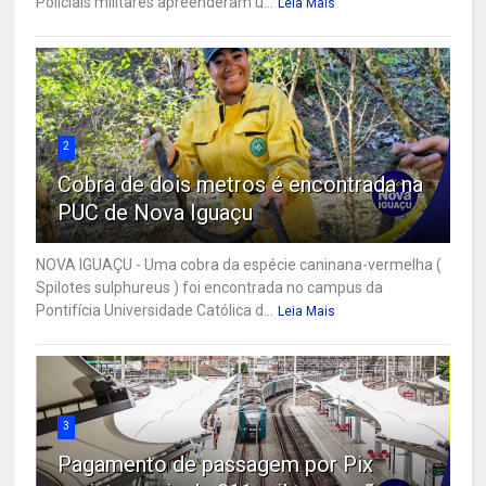
Policiais militares apreenderam u...
Leia Mais
2
Cobra de dois metros é encontrada na
PUC de Nova Iguaçu
NOVA IGUAÇU - Uma cobra da espécie caninana-vermelha (
Spilotes sulphureus ) foi encontrada no campus da
Pontifícia Universidade Católica d...
Leia Mais
3
Pagamento de passagem por Pix