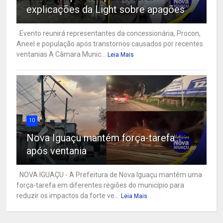
explicações da Light sobre apagões
Evento reunirá representantes da concessionária, Procon,
Aneel e população após transtornos causados por recentes
ventanias A Câmara Munic...
Leia Mais
10
Nova Iguaçu mantém força-tarefa
após ventania
NOVA IGUAÇU - A Prefeitura de Nova Iguaçu mantém uma
força-tarefa em diferentes regiões do município para
reduzir os impactos da forte ve...
Leia Mais