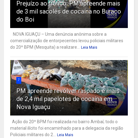
Prejuízo ao tráfico: PM apreende mais
de 3 mil sacolés de cocaína no Buraco
do Boi
NOVA IGUAÇU – Uma denúncia anônima sobre a
comercialização de entorpecentes levou policiais militares
do 20º BPM (Mesquita) a realizare...
Leia Mais
7
PM apreende revólver raspado e mais
de 2,4 mil papelotes de cocaína em
Nova Iguaçu
Ação do 20º BPM foi realizada no bairro Ambaí; todo o
material ilícito foi encaminhado para a delegacia da região
Policiais militares do 2...
Leia Mais