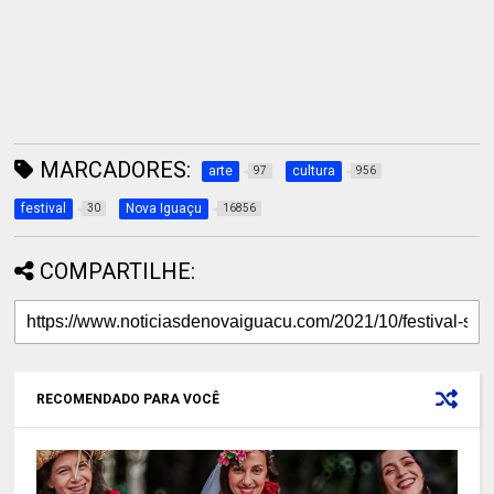
MARCADORES:
arte
cultura
97
956
festival
Nova Iguaçu
30
16856
COMPARTILHE:
RECOMENDADO PARA VOCÊ