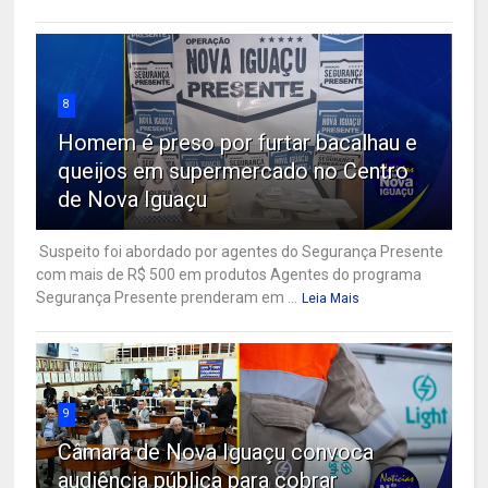
8
Homem é preso por furtar bacalhau e
queijos em supermercado no Centro
de Nova Iguaçu
Suspeito foi abordado por agentes do Segurança Presente
com mais de R$ 500 em produtos Agentes do programa
Segurança Presente prenderam em ...
Leia Mais
9
Câmara de Nova Iguaçu convoca
audiência pública para cobrar