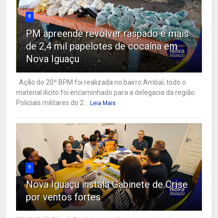
8
PM apreende revólver raspado e mais
de 2,4 mil papelotes de cocaína em
Nova Iguaçu
Ação do 20º BPM foi realizada no bairro Ambaí; todo o
material ilícito foi encaminhado para a delegacia da região
Policiais militares do 2...
Leia Mais
9
Nova Iguaçu instala Gabinete de Crise
por ventos fortes