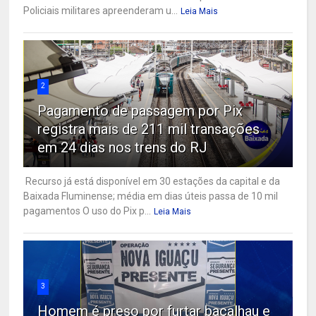
Policiais militares apreenderam u...
Leia Mais
2
Pagamento de passagem por Pix
registra mais de 211 mil transações
em 24 dias nos trens do RJ
Recurso já está disponível em 30 estações da capital e da
Baixada Fluminense; média em dias úteis passa de 10 mil
pagamentos O uso do Pix p...
Leia Mais
3
Homem é preso por furtar bacalhau e