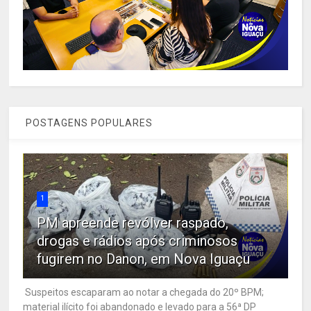
POSTAGENS POPULARES
1
PM apreende revólver raspado,
drogas e rádios após criminosos
fugirem no Danon, em Nova Iguaçu
Suspeitos escaparam ao notar a chegada do 20º BPM;
material ilícito foi abandonado e levado para a 56ª DP