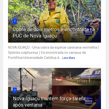
2
Cobra de dois metros é encontrada na
PUC de Nova Iguaçu
NOVA IGUAÇU - Uma cobra da espécie caninana-vermelha (
Spilotes sulphureus ) foi encontrada no campus da
Pontifícia Universidade Católica d...
Leia Mais
3
Nova Iguaçu mantém força-tarefa
após ventania