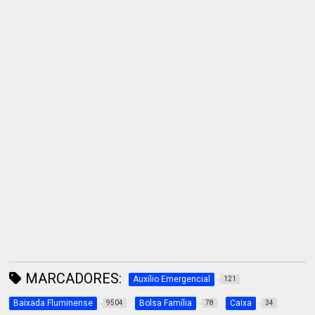
MARCADORES:
Auxílio Emergencial
121
Baixada Fluminense
Bolsa Família
Caixa
9504
78
34