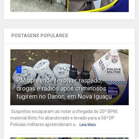
POSTAGENS POPULARES
1
PM apreende revólver raspado,
drogas e rádios após criminosos
fugirem no Danon, em Nova Iguaçu
Suspeitos escaparam ao notar a chegada do 20º BPM;
material ilícito foi abandonado e levado para a 56ª DP
Policiais militares apreenderam u...
Leia Mais