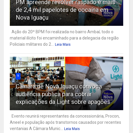
PM apreende revólver raspado e mais
de 2,4 mil papelotes de cocaína em
Nova Iguaçu
Ação do 20º BPM foi realizada no bairro Ambaí; todo o
material ilícito foi encaminhado para a delegacia da região
Policiais militares do 2...
Leia Mais
9
Câmara de Nova Iguaçu convoca
audiência pública para cobrar
explicações da Light sobre apagões
Evento reunirá representantes da concessionária, Procon,
Aneel e população após transtornos causados por recentes
ventanias A Câmara Munic...
Leia Mais