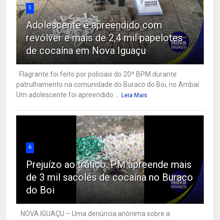
5
Adolescente é apreendido com
revólver e mais de 2,4 mil papelotes
de cocaína em Nova Iguaçu
Flagrante foi feito por policiais do 20º BPM durante
patrulhamento na comunidade do Buraco do Boi, no Ambaí
Um adolescente foi apreendido ...
Leia Mais
6
Prejuízo ao tráfico: PM apreende mais
de 3 mil sacolés de cocaína no Buraco
do Boi
NOVA IGUAÇU – Uma denúncia anônima sobre a