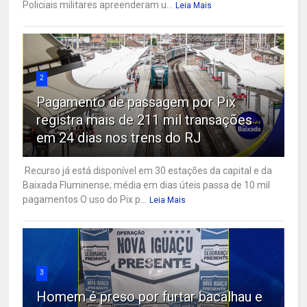
Policiais militares apreenderam u...
Leia Mais
2
Pagamento de passagem por Pix
registra mais de 211 mil transações
em 24 dias nos trens do RJ
Recurso já está disponível em 30 estações da capital e da
Baixada Fluminense; média em dias úteis passa de 10 mil
pagamentos O uso do Pix p...
Leia Mais
3
Homem é preso por furtar bacalhau e