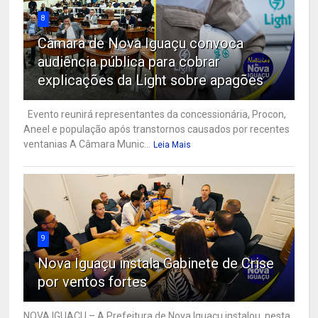
8
Câmara de Nova Iguaçu convoca
audiência pública para cobrar
explicações da Light sobre apagões
Evento reunirá representantes da concessionária, Procon,
Aneel e população após transtornos causados por recentes
ventanias A Câmara Munic...
Leia Mais
9
Nova Iguaçu instala Gabinete de Crise
por ventos fortes
NOVA IGUAÇU – A Prefeitura de Nova Iguaçu instalou, nesta