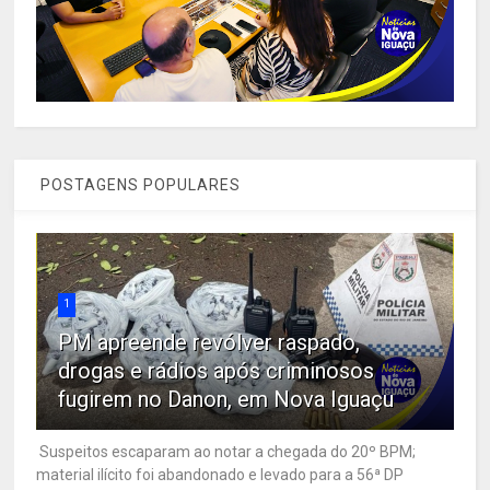
POSTAGENS POPULARES
1
PM apreende revólver raspado,
drogas e rádios após criminosos
fugirem no Danon, em Nova Iguaçu
Suspeitos escaparam ao notar a chegada do 20º BPM;
material ilícito foi abandonado e levado para a 56ª DP