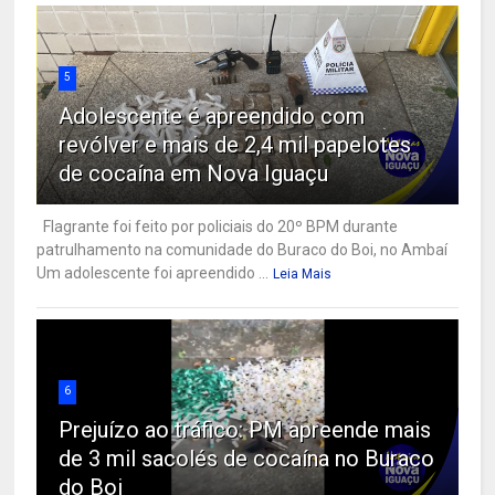
5
Adolescente é apreendido com
revólver e mais de 2,4 mil papelotes
de cocaína em Nova Iguaçu
Flagrante foi feito por policiais do 20º BPM durante
patrulhamento na comunidade do Buraco do Boi, no Ambaí
Um adolescente foi apreendido ...
Leia Mais
6
Prejuízo ao tráfico: PM apreende mais
de 3 mil sacolés de cocaína no Buraco
do Boi