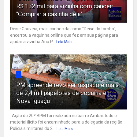
R$ 132 mil para vizinha com câncer:
"Comprar a casinha dela"
Deise Gouveia, mais conhecida como "Deise do tombo",
encerrou a vaquinha onliine que fez em sua página para
ajudar a vizinha Ana P...
Leia Mais
8
PM apreende revólver raspado e mais
de 2,4 mil papelotes de cocaína em
Nova Iguaçu
Ação do 20º BPM foi realizada no bairro Ambaí; todo o
material ilícito foi encaminhado para a delegacia da região
Policiais militares do 2...
Leia Mais