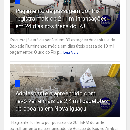
4
Pagamento de passagem por Pix
registra mais de 211 mil transações
em 24 dias nos trens do RJ
Recurso já está disponível em 30 estações da capital e da
Baixada Fluminense; média em dias úteis passa de 10 mil
pagamentos O uso do Pix p...
Leia Mais
5
Adolescente é apreendido com
revólver e mais de 2,4 mil papelotes
de cocaína em Nova Iguaçu
Flagrante foi feito por policiais do 20º BPM durante
patrulhamento na comunidade do Buraco do Boi, no Ambaí