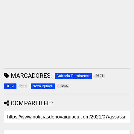
MARCADORES:
Baixada Fluminense
9504
DHBF
Nova Iguaçu
679
16855
COMPARTILHE: