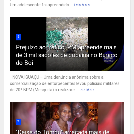
Um adolescente foi apreendido ...
Leia Mais
6
Prejuízo ao tráfico: PM apreende mais
de 3 mil sacolés de cocaína no Buraco
do Boi
NOVA IGUAÇU – Uma denúncia anônima sobre a
comercialização de entorpecentes levou policiais militares
do 20º BPM (Mesquita) a realizare...
Leia Mais
7
"Deise do Tombo" arrecada mais de