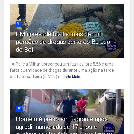
9
PM apreende fuzil e mais de mil
porções de drogas perto do Buraco
do Boi
A Polícia Militar apreendeu um fuzil calibre 5.56 e uma
farta quantidade de drogas durante uma ação na tarde
desta terça-feira (07/10) n...
Leia Mais
10
Homem é preso em flagrante após
agredir namorada de 17 anos e