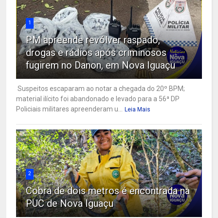
1
PM apreende revólver raspado,
drogas e rádios após criminosos
fugirem no Danon, em Nova Iguaçu
Suspeitos escaparam ao notar a chegada do 20º BPM;
material ilícito foi abandonado e levado para a 56ª DP
Policiais militares apreenderam u...
Leia Mais
2
Cobra de dois metros é encontrada na
PUC de Nova Iguaçu