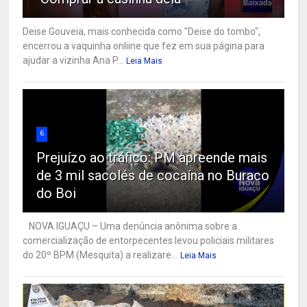
Deise Gouveia, mais conhecida como "Deise do tombo",
encerrou a vaquinha onliine que fez em sua página para
ajudar a vizinha Ana P...
Leia Mais
6
Prejuízo ao tráfico: PM apreende mais
de 3 mil sacolés de cocaína no Buraco
do Boi
NOVA IGUAÇU – Uma denúncia anônima sobre a
comercialização de entorpecentes levou policiais militares
do 20º BPM (Mesquita) a realizare...
Leia Mais