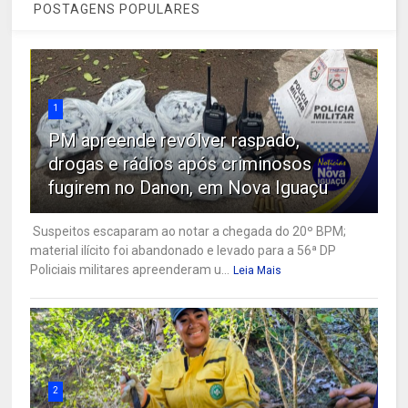
POSTAGENS POPULARES
1
PM apreende revólver raspado,
drogas e rádios após criminosos
fugirem no Danon, em Nova Iguaçu
Suspeitos escaparam ao notar a chegada do 20º BPM;
material ilícito foi abandonado e levado para a 56ª DP
Policiais militares apreenderam u...
Leia Mais
2