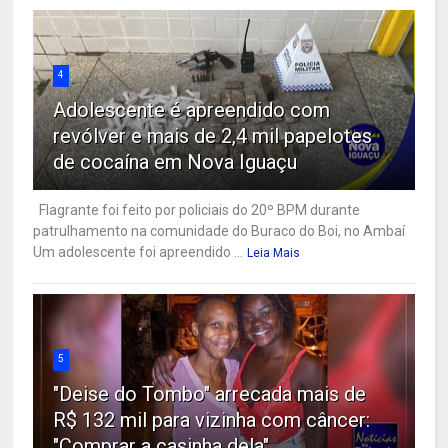
4
Adolescente é apreendido com
revólver e mais de 2,4 mil papelotes
de cocaína em Nova Iguaçu
Flagrante foi feito por policiais do 20º BPM durante
patrulhamento na comunidade do Buraco do Boi, no Ambaí
Um adolescente foi apreendido ...
Leia Mais
5
"Deise do Tombo" arrecada mais de
R$ 132 mil para vizinha com câncer:
"Comprar a casinha dela"