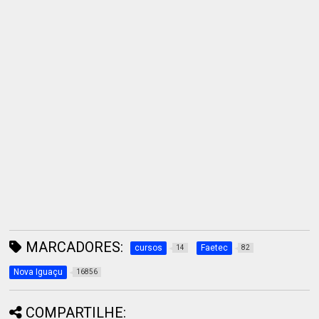
MARCADORES:
cursos
Faetec
14
82
Nova Iguaçu
16856
COMPARTILHE: