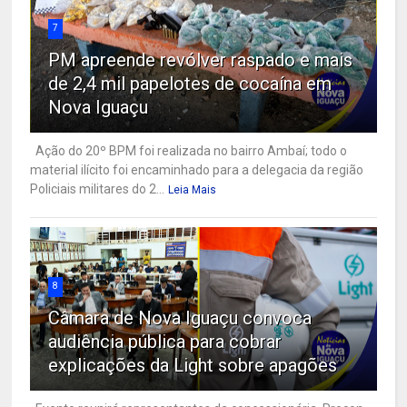
7
PM apreende revólver raspado e mais
de 2,4 mil papelotes de cocaína em
Nova Iguaçu
Ação do 20º BPM foi realizada no bairro Ambaí; todo o
material ilícito foi encaminhado para a delegacia da região
Policiais militares do 2...
Leia Mais
8
Câmara de Nova Iguaçu convoca
audiência pública para cobrar
explicações da Light sobre apagões