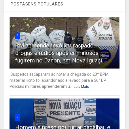
POSTAGENS POPULARES
1
PM apreende revólver raspado,
drogas e rádios após criminosos
fugirem no Danon, em Nova Iguaçu
Suspeitos escaparam ao notar a chegada do 20º BPM;
material ilícito foi abandonado e levado para a 56ª DP
Policiais militares apreenderam u...
Leia Mais
2
Homem é preso por furtar bacalhau e