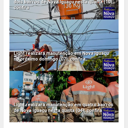
dois bairros de Nova Iguaçu nesta quarta (10);
confira
Light realizará manutenção em Nova Iguaçu
no próximo domingo (07); confira
Light realizará manutenção em quatro bairros
de Nova Iguaçu nesta quinta (04); confira