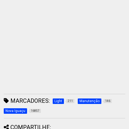
MARCADORES:
Light
Manutenção
211
146
Nova Iguaçu
16857
COMPARTILHE: