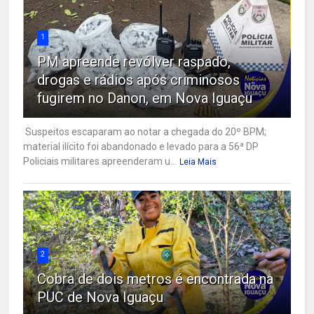
1
PM apreende revólver raspado,
drogas e rádios após criminosos
fugirem no Danon, em Nova Iguaçu
Suspeitos escaparam ao notar a chegada do 20º BPM;
material ilícito foi abandonado e levado para a 56ª DP
Policiais militares apreenderam u...
Leia Mais
2
Cobra de dois metros é encontrada na
PUC de Nova Iguaçu