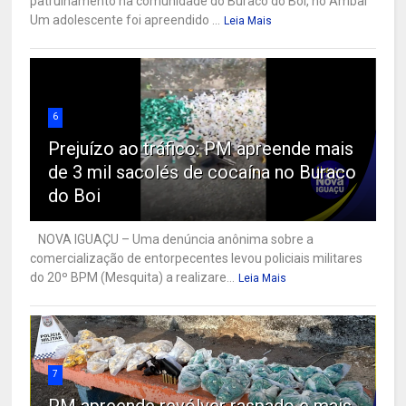
patrulhamento na comunidade do Buraco do Boi, no Ambaí
Um adolescente foi apreendido ...
Leia Mais
6
Prejuízo ao tráfico: PM apreende mais
de 3 mil sacolés de cocaína no Buraco
do Boi
NOVA IGUAÇU – Uma denúncia anônima sobre a
comercialização de entorpecentes levou policiais militares
do 20º BPM (Mesquita) a realizare...
Leia Mais
7
PM apreende revólver raspado e mais