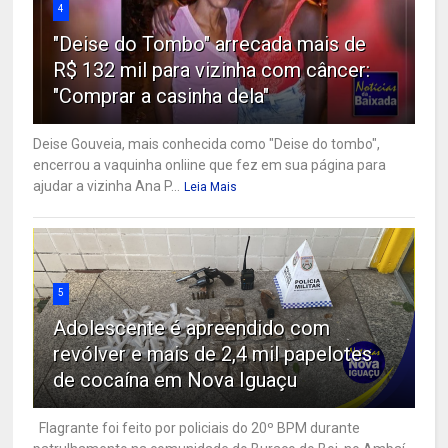
4
"Deise do Tombo" arrecada mais de
R$ 132 mil para vizinha com câncer:
"Comprar a casinha dela"
Deise Gouveia, mais conhecida como "Deise do tombo",
encerrou a vaquinha onliine que fez em sua página para
ajudar a vizinha Ana P...
Leia Mais
5
Adolescente é apreendido com
revólver e mais de 2,4 mil papelotes
de cocaína em Nova Iguaçu
Flagrante foi feito por policiais do 20º BPM durante