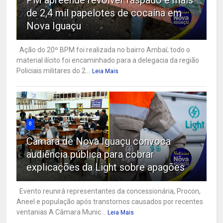
de 2,4 mil papelotes de cocaína em
Nova Iguaçu
Ação do 20º BPM foi realizada no bairro Ambaí; todo o
material ilícito foi encaminhado para a delegacia da região
Policiais militares do 2...
Leia Mais
8
Câmara de Nova Iguaçu convoca
audiência pública para cobrar
explicações da Light sobre apagões
Evento reunirá representantes da concessionária, Procon,
Aneel e população após transtornos causados por recentes
ventanias A Câmara Munic...
Leia Mais