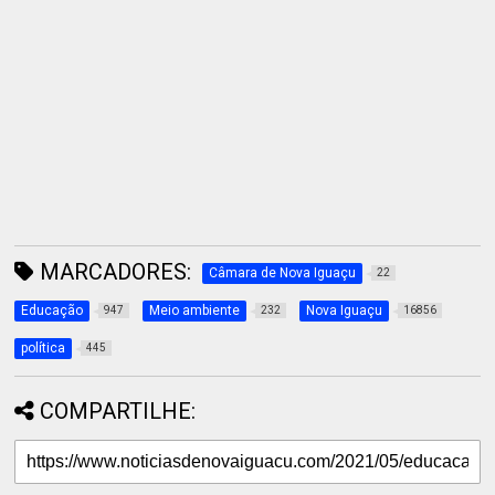
MARCADORES:
Câmara de Nova Iguaçu
22
Educação
Meio ambiente
Nova Iguaçu
947
232
16856
política
445
COMPARTILHE: