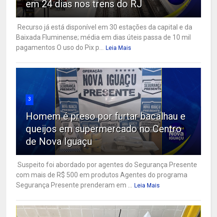
em 24 dias nos trens do RJ
Recurso já está disponível em 30 estações da capital e da
Baixada Fluminense; média em dias úteis passa de 10 mil
pagamentos O uso do Pix p...
Leia Mais
3
Homem é preso por furtar bacalhau e
queijos em supermercado no Centro
de Nova Iguaçu
Suspeito foi abordado por agentes do Segurança Presente
com mais de R$ 500 em produtos Agentes do programa
Segurança Presente prenderam em ...
Leia Mais