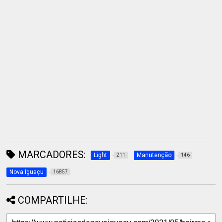
MARCADORES:
Light
Manutenção
211
146
Nova Iguaçu
16857
COMPARTILHE: