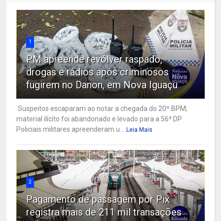
1
PM apreende revólver raspado,
drogas e rádios após criminosos
fugirem no Danon, em Nova Iguaçu
Suspeitos escaparam ao notar a chegada do 20º BPM;
material ilícito foi abandonado e levado para a 56ª DP
Policiais militares apreenderam u...
Leia Mais
2
Pagamento de passagem por Pix
registra mais de 211 mil transações