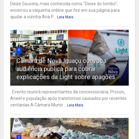
Deise Gouveia, mais conhecida como "Deise do tombo",
encerrou a vaquinha onliine que fez em sua página para
ajudar a vizinha Ana P...
Leia Mais
6
Câmara de Nova Iguaçu convoca
audiência pública para cobrar
explicações da Light sobre apagões
Evento reunirá representantes da concessionária, Procon,
Aneel e população após transtornos causados por recentes
ventanias A Câmara Munic...
Leia Mais
7