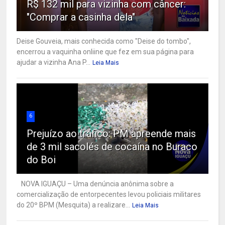
R$ 132 mil para vizinha com câncer:
"Comprar a casinha dela"
Deise Gouveia, mais conhecida como "Deise do tombo",
encerrou a vaquinha onliine que fez em sua página para
ajudar a vizinha Ana P...
Leia Mais
6
Prejuízo ao tráfico: PM apreende mais
de 3 mil sacolés de cocaína no Buraco
do Boi
NOVA IGUAÇU – Uma denúncia anônima sobre a
comercialização de entorpecentes levou policiais militares
do 20º BPM (Mesquita) a realizare...
Leia Mais