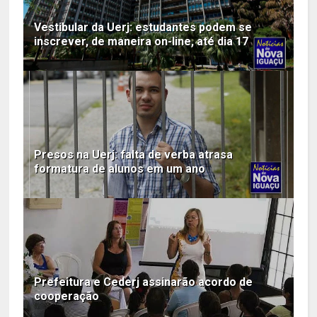
Vestibular da Uerj: estudantes podem se
inscrever, de maneira on-line, até dia 17
Presos na Uerj: falta de verba atrasa
formatura de alunos em um ano
Prefeitura e Cederj assinarão acordo de
cooperação