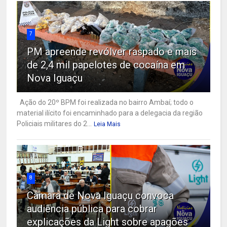
7
PM apreende revólver raspado e mais
de 2,4 mil papelotes de cocaína em
Nova Iguaçu
Ação do 20º BPM foi realizada no bairro Ambaí; todo o
material ilícito foi encaminhado para a delegacia da região
Policiais militares do 2...
Leia Mais
8
Câmara de Nova Iguaçu convoca
audiência pública para cobrar
explicações da Light sobre apagões