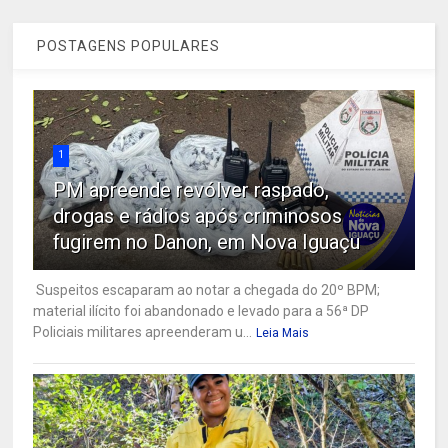
POSTAGENS POPULARES
1
PM apreende revólver raspado,
drogas e rádios após criminosos
fugirem no Danon, em Nova Iguaçu
Suspeitos escaparam ao notar a chegada do 20º BPM;
material ilícito foi abandonado e levado para a 56ª DP
Policiais militares apreenderam u...
Leia Mais