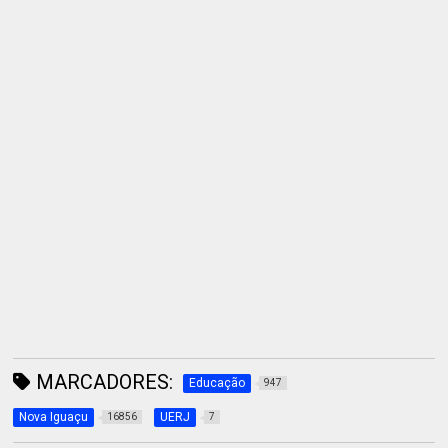
MARCADORES:
Educação
947
Nova Iguaçu
UERJ
16856
7