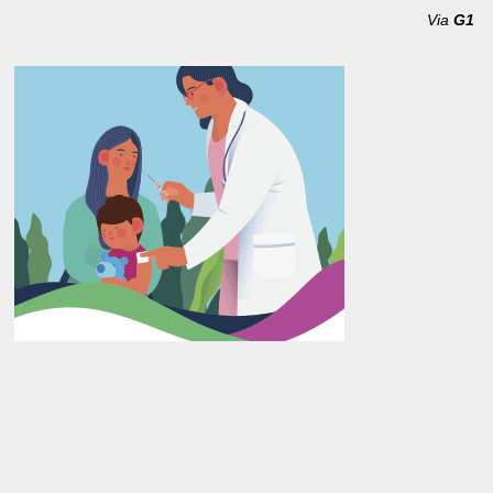
Via
G1