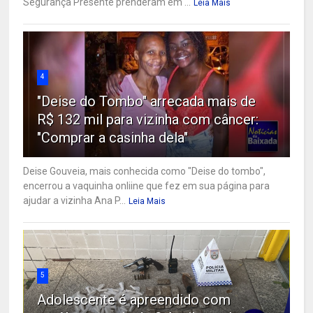
Segurança Presente prenderam em ...
Leia Mais
4
"Deise do Tombo" arrecada mais de
R$ 132 mil para vizinha com câncer:
"Comprar a casinha dela"
Deise Gouveia, mais conhecida como "Deise do tombo",
encerrou a vaquinha onliine que fez em sua página para
ajudar a vizinha Ana P...
Leia Mais
5
Adolescente é apreendido com