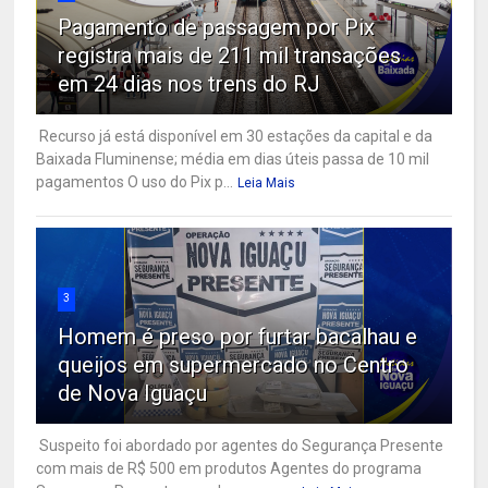
Pagamento de passagem por Pix
registra mais de 211 mil transações
em 24 dias nos trens do RJ
Recurso já está disponível em 30 estações da capital e da
Baixada Fluminense; média em dias úteis passa de 10 mil
pagamentos O uso do Pix p...
Leia Mais
3
Homem é preso por furtar bacalhau e
queijos em supermercado no Centro
de Nova Iguaçu
Suspeito foi abordado por agentes do Segurança Presente
com mais de R$ 500 em produtos Agentes do programa