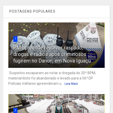
POSTAGENS POPULARES
1
PM apreende revólver raspado,
drogas e rádios após criminosos
fugirem no Danon, em Nova Iguaçu
Suspeitos escaparam ao notar a chegada do 20º BPM;
material ilícito foi abandonado e levado para a 56ª DP
Policiais militares apreenderam u...
Leia Mais
2