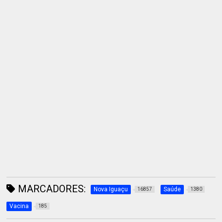
MARCADORES:
Nova Iguaçu
Saúde
16857
1380
Vacina
185