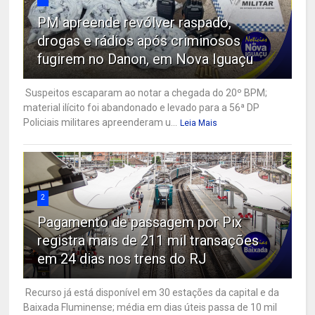
PM apreende revólver raspado,
drogas e rádios após criminosos
fugirem no Danon, em Nova Iguaçu
Suspeitos escaparam ao notar a chegada do 20º BPM;
material ilícito foi abandonado e levado para a 56ª DP
Policiais militares apreenderam u...
Leia Mais
2
Pagamento de passagem por Pix
registra mais de 211 mil transações
em 24 dias nos trens do RJ
Recurso já está disponível em 30 estações da capital e da
Baixada Fluminense; média em dias úteis passa de 10 mil