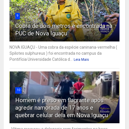
9
Cobra de dois metros é encontrada na
PUC de Nova Iguaçu
NOVA IGUAÇU - Uma cobra da espécie caninana-vermelha (
Spilotes sulphureus ) foi encontrada no campus da
Pontifícia Universidade Católica d...
Leia Mais
10
Homem é preso em flagrante após
agredir namorada de 17 anos e
quebrar celular dela em Nova Iguaçu
Vítima procurou a delegacia com ferimentos na boca;