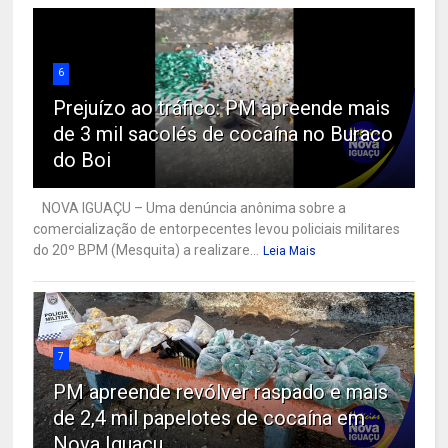
6
Prejuízo ao tráfico: PM apreende mais
de 3 mil sacolés de cocaína no Buraco
do Boi
NOVA IGUAÇU – Uma denúncia anônima sobre a
comercialização de entorpecentes levou policiais militares
do 20º BPM (Mesquita) a realizare...
Leia Mais
7
PM apreende revólver raspado e mais
de 2,4 mil papelotes de cocaína em
Nova Iguaçu