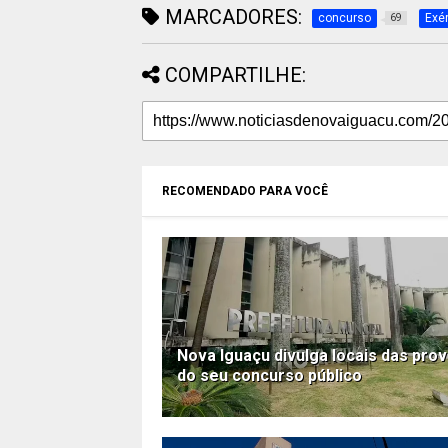
MARCADORES:
concurso
Exér
69
COMPARTILHE:
RECOMENDADO PARA VOCÊ
Nova Iguaçu divulga locais das pro
do seu concurso público