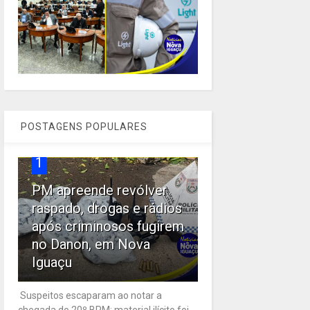
POSTAGENS POPULARES
1
PM apreende revólver
raspado, drogas e rádios
após criminosos fugirem
no Danon, em Nova
Iguaçu
Suspeitos escaparam ao notar a
chegada do 20º BPM; material ilícito foi