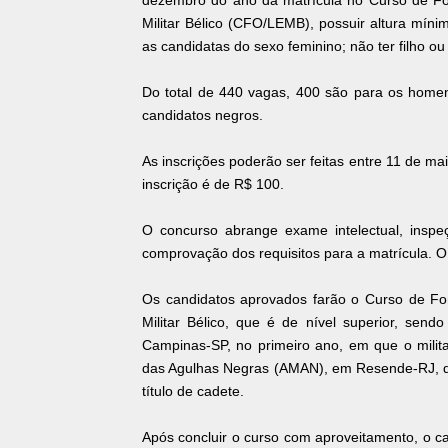
dezembro do ano da matrícula no Curso de Fo
Militar Bélico (CFO/LEMB), possuir altura mí
as candidatas do sexo feminino; não ter filho o
Do total de 440 vagas, 400 são para os homen
candidatos negros.
As inscrições poderão ser feitas entre 11 de ma
inscrição é de R$ 100.
O concurso abrange exame intelectual, inspeç
comprovação dos requisitos para a matrícula. O 
Os candidatos aprovados farão o Curso de Fo
Militar Bélico, que é de nível superior, se
Campinas-SP, no primeiro ano, em que o milit
das Agulhas Negras (AMAN), em Resende-RJ, do
título de cadete.
Após concluir o curso com aproveitamento, o cad