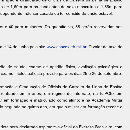
rmação e Graduação de Oficiais de Carreira da Linha de Ensino
nima de 1,60m para os candidatos do sexo masculino e 1,55m para
u dependente; não ser casado ou ter constituído união estável.
s e 40 para mulheres. Do quantitativo, 88 serão reservadas aos
io e 14 de junho pelo site
www.espcex.eb.mil.br
. O valor da taxa de
ão de saúde, exame de aptidão física, avaliação psicológica e
exame intelectual está previsto para os dias 25 e 26 de setembro.
rmação e Graduação de Oficiais de Carreira da Linha de Ensino
ndo realizado em 5 anos, em regime de internato, na EsPCEx em
ar em formação é matriculado como aluno; e na Academia Militar
 segundo ao quinto ano, em que o militar em formação recebe o
ete será declarado aspirante-a-oficial do Exército Brasileiro, com