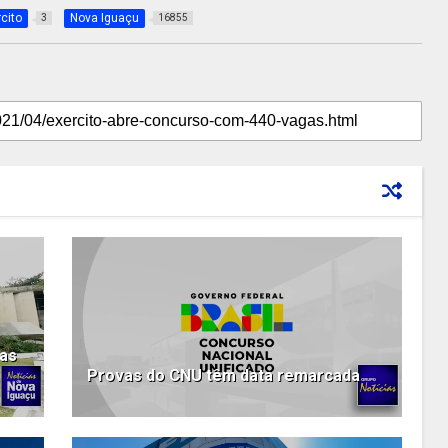
cito
Nova Iguaçu
3
16855
vas
Provas do CNU têm data remarcada