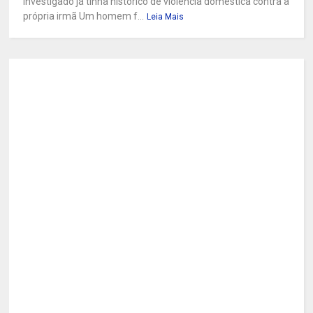
investigado já tinha histórico de violência doméstica contra a
própria irmã Um homem f...
Leia Mais