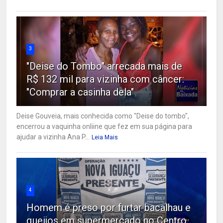
3
"Deise do Tombo" arrecada mais de
R$ 132 mil para vizinha com câncer:
"Comprar a casinha dela"
Deise Gouveia, mais conhecida como "Deise do tombo",
encerrou a vaquinha onliine que fez em sua página para
ajudar a vizinha Ana P...
Leia Mais
4
Homem é preso por furtar bacalhau e
queijos em supermercado no Centro