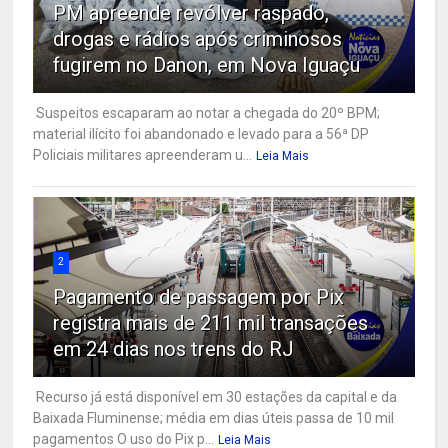
PM apreende revólver raspado,
drogas e rádios após criminosos
fugirem no Danon, em Nova Iguaçu
Suspeitos escaparam ao notar a chegada do 20º BPM;
material ilícito foi abandonado e levado para a 56ª DP
Policiais militares apreenderam u...
Leia Mais
2
Pagamento de passagem por Pix
registra mais de 211 mil transações
em 24 dias nos trens do RJ
Recurso já está disponível em 30 estações da capital e da
Baixada Fluminense; média em dias úteis passa de 10 mil
pagamentos O uso do Pix p...
Leia Mais