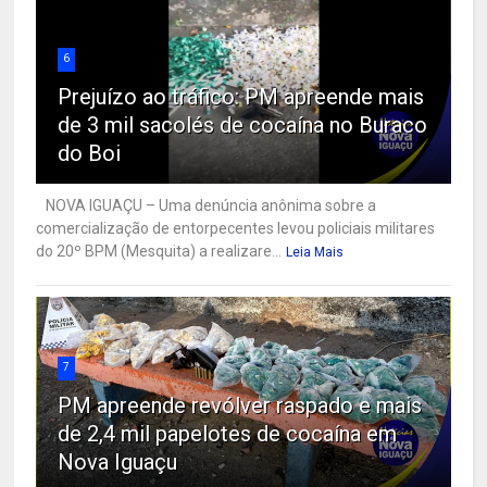
6
Prejuízo ao tráfico: PM apreende mais
de 3 mil sacolés de cocaína no Buraco
do Boi
NOVA IGUAÇU – Uma denúncia anônima sobre a
comercialização de entorpecentes levou policiais militares
do 20º BPM (Mesquita) a realizare...
Leia Mais
7
PM apreende revólver raspado e mais
de 2,4 mil papelotes de cocaína em
Nova Iguaçu