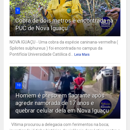
9
Cobra de dois metros é encontrada na
PUC de Nova Iguaçu
NOVA IGUAÇU - Uma cobra da espécie caninana-vermelha (
Spilotes sulphureus ) foi encontrada no campus da
Pontifícia Universidade Católica d...
Leia Mais
10
Homem é preso em flagrante após
agredir namorada de 17 anos e
quebrar celular dela em Nova Iguaçu
Vítima procurou a delegacia com ferimentos na boca;