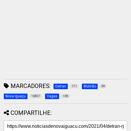
MARCADORES:
Detran
Mutirão
171
58
Nova Iguaçu
Vagas
16857
109
COMPARTILHE: