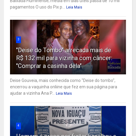
Baixada Fluminense; média em dias úteis passa de 10 mil
pagamentos O uso do Pix p...
Leia Mais
3
"Deise do Tombo" arrecada mais de
R$ 132 mil para vizinha com câncer:
"Comprar a casinha dela"
Deise Gouveia, mais conhecida como "Deise do tombo",
encerrou a vaquinha onliine que fez em sua página para
ajudar a vizinha Ana P...
Leia Mais
4