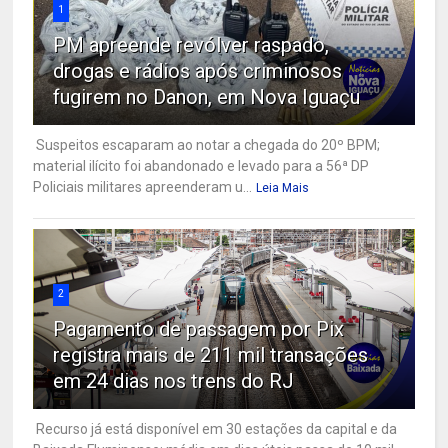
1
PM apreende revólver raspado,
drogas e rádios após criminosos
fugirem no Danon, em Nova Iguaçu
Suspeitos escaparam ao notar a chegada do 20º BPM;
material ilícito foi abandonado e levado para a 56ª DP
Policiais militares apreenderam u...
Leia Mais
2
Pagamento de passagem por Pix
registra mais de 211 mil transações
em 24 dias nos trens do RJ
Recurso já está disponível em 30 estações da capital e da