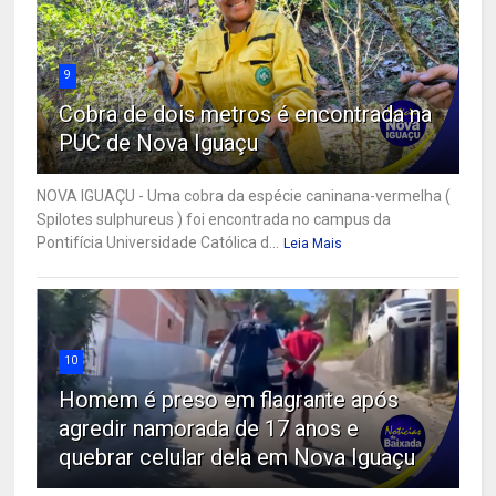
9
Cobra de dois metros é encontrada na
PUC de Nova Iguaçu
NOVA IGUAÇU - Uma cobra da espécie caninana-vermelha (
Spilotes sulphureus ) foi encontrada no campus da
Pontifícia Universidade Católica d...
Leia Mais
10
Homem é preso em flagrante após
agredir namorada de 17 anos e
quebrar celular dela em Nova Iguaçu