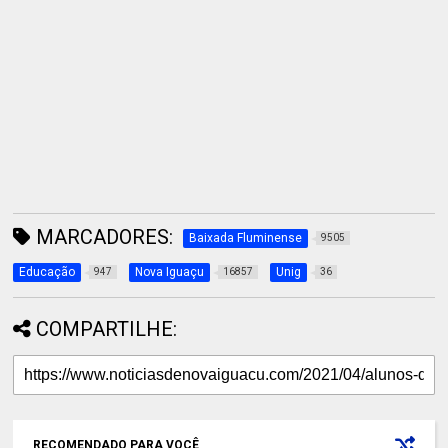
MARCADORES:
Baixada Fluminense
9505
Educação
Nova Iguaçu
Unig
947
16857
36
COMPARTILHE:
RECOMENDADO PARA VOCÊ