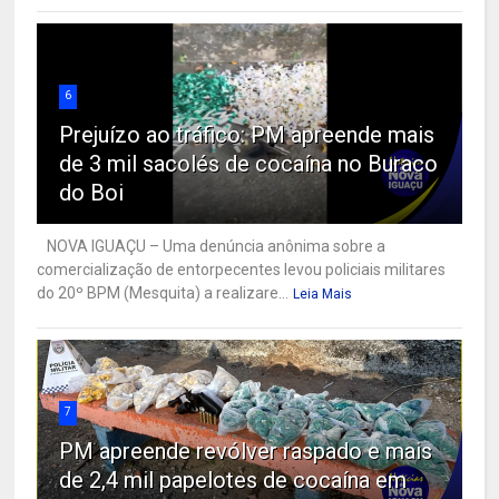
6
Prejuízo ao tráfico: PM apreende mais
de 3 mil sacolés de cocaína no Buraco
do Boi
NOVA IGUAÇU – Uma denúncia anônima sobre a
comercialização de entorpecentes levou policiais militares
do 20º BPM (Mesquita) a realizare...
Leia Mais
7
PM apreende revólver raspado e mais
de 2,4 mil papelotes de cocaína em