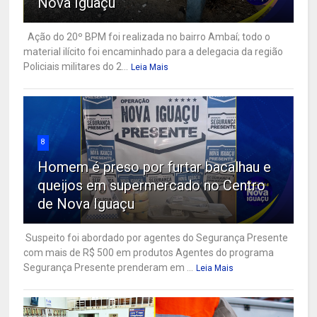
Nova Iguaçu
Ação do 20º BPM foi realizada no bairro Ambaí; todo o
material ilícito foi encaminhado para a delegacia da região
Policiais militares do 2...
Leia Mais
8
Homem é preso por furtar bacalhau e
queijos em supermercado no Centro
de Nova Iguaçu
Suspeito foi abordado por agentes do Segurança Presente
com mais de R$ 500 em produtos Agentes do programa
Segurança Presente prenderam em ...
Leia Mais