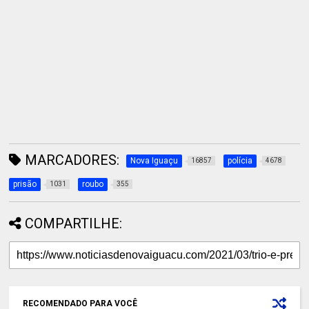
MARCADORES:
Nova Iguaçu
polícia
16857
4678
prisão
roubo
1031
355
COMPARTILHE:
RECOMENDADO PARA VOCÊ