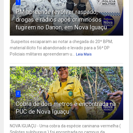
1
PM apreende revólver raspado,
drogas e rádios após criminosos
fugirem no Danon, em Nova Iguaçu
Suspeitos escaparam ao notar a chegada do 20º BPM;
material ilícito foi abandonado e levado para a 56ª DP
Policiais militares apreenderam u...
Leia Mais
2
Cobra de dois metros é encontrada na
PUC de Nova Iguaçu
NOVA IGUAÇU - Uma cobra da espécie caninana-vermelha (
Spilotes sulphureus ) foi encontrada no campus da