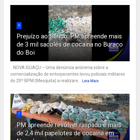
6
Prejuízo ao tráfico: PM apreende mais
de 3 mil sacolés de cocaína no Buraco
do Boi
NOVA IGUAÇU – Uma denúncia anônima sobre a
comercialização de entorpecentes levou policiais militares
do 20º BPM (Mesquita) a realizare...
Leia Mais
7
PM apreende revólver raspado e mais
de 2,4 mil papelotes de cocaína em