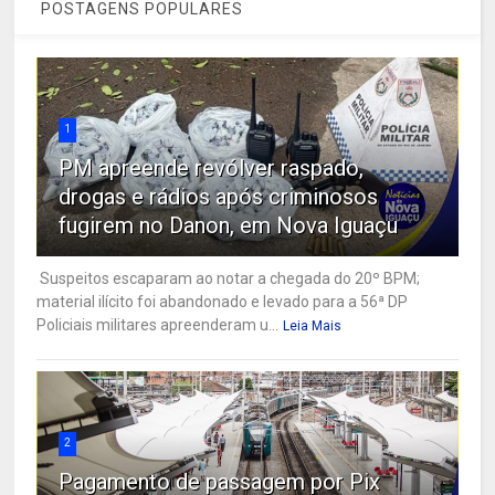
POSTAGENS POPULARES
1
PM apreende revólver raspado,
drogas e rádios após criminosos
fugirem no Danon, em Nova Iguaçu
Suspeitos escaparam ao notar a chegada do 20º BPM;
material ilícito foi abandonado e levado para a 56ª DP
Policiais militares apreenderam u...
Leia Mais
2
Pagamento de passagem por Pix