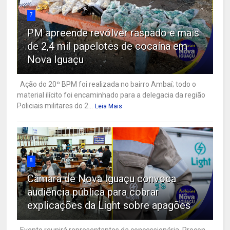
7
PM apreende revólver raspado e mais
de 2,4 mil papelotes de cocaína em
Nova Iguaçu
Ação do 20º BPM foi realizada no bairro Ambaí; todo o
material ilícito foi encaminhado para a delegacia da região
Policiais militares do 2...
Leia Mais
8
Câmara de Nova Iguaçu convoca
audiência pública para cobrar
explicações da Light sobre apagões
Evento reunirá representantes da concessionária, Procon,