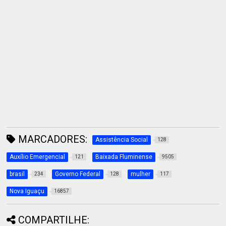
MARCADORES:
Assistência Social
128
Auxílio Emergencial
Baixada Fluminense
121
9505
brasil
Governo Federal
mulher
234
128
117
Nova Iguaçu
16857
COMPARTILHE: