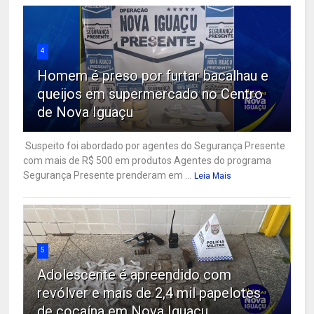
4
Homem é preso por furtar bacalhau e
queijos em supermercado no Centro
de Nova Iguaçu
Suspeito foi abordado por agentes do Segurança Presente
com mais de R$ 500 em produtos Agentes do programa
Segurança Presente prenderam em ...
Leia Mais
5
Adolescente é apreendido com
revólver e mais de 2,4 mil papelotes
de cocaína em Nova Iguaçu