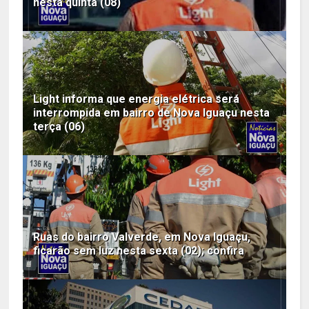
nesta quinta (08)
Light informa que energia elétrica será
interrompida em bairro de Nova Iguaçu nesta
terça (06)
Ruas do bairro Valverde, em Nova Iguaçu,
ficarão sem luz nesta sexta (02); confira