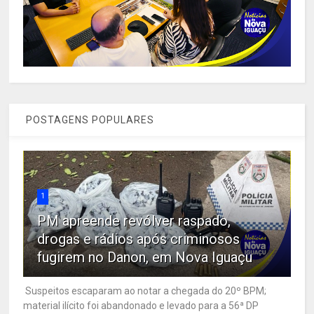
POSTAGENS POPULARES
1
PM apreende revólver raspado,
drogas e rádios após criminosos
fugirem no Danon, em Nova Iguaçu
Suspeitos escaparam ao notar a chegada do 20º BPM;
material ilícito foi abandonado e levado para a 56ª DP