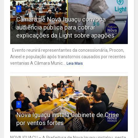
8
Câmara de Nova Iguaçu convoca
audiência pública para cobrar
explicações da Light sobre apagões
Evento reunirá representantes da concessionária, Procon,
Aneel e população após transtornos causados por recentes
ventanias A Câmara Munic...
Leia Mais
9
Nova Iguaçu instala Gabinete de Crise
por ventos fortes
NOVA IGUAÇU – A Prefeitura de Nova Iguaçu instalou, nesta