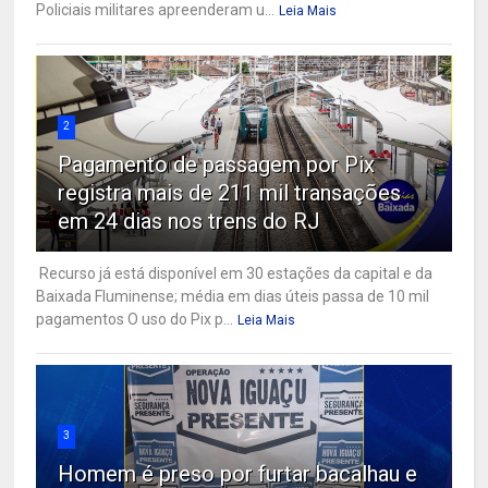
Policiais militares apreenderam u...
Leia Mais
2
Pagamento de passagem por Pix
registra mais de 211 mil transações
em 24 dias nos trens do RJ
Recurso já está disponível em 30 estações da capital e da
Baixada Fluminense; média em dias úteis passa de 10 mil
pagamentos O uso do Pix p...
Leia Mais
3
Homem é preso por furtar bacalhau e