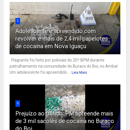
5
Adolescente é apreendido com
revólver e mais de 2,4 mil papelotes
de cocaína em Nova Iguaçu
Flagrante foi feito por policiais do 20º BPM durante
patrulhamento na comunidade do Buraco do Boi, no Ambaí
Um adolescente foi apreendido ...
Leia Mais
6
Prejuízo ao tráfico: PM apreende mais
de 3 mil sacolés de cocaína no Buraco
do Boi