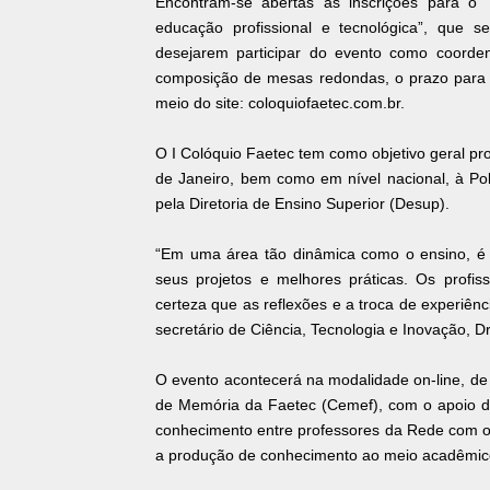
Encontram-se abertas as inscrições para o 
educação profissional e tecnológica”, que s
desejarem participar do evento como coorde
composição de mesas redondas, o prazo para s
meio do site: coloquiofaetec.com.br.
O I Colóquio Faetec tem como objetivo geral pr
de Janeiro, bem como em nível nacional, à Po
pela Diretoria de Ensino Superior (Desup).
“Em uma área tão dinâmica como o ensino, é 
seus projetos e melhores práticas. Os prof
certeza que as reflexões e a troca de experiên
secretário de Ciência, Tecnologia e Inovação, Dr
O evento acontecerá na modalidade on-line, de
de Memória da Faetec (Cemef), com o apoio da 
conhecimento entre professores da Rede com outr
a produção de conhecimento ao meio acadêmic