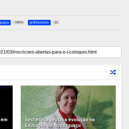
guaçu
professores
16856
26
a em
Secretária destaca evolução na
Educação de Nova Iguaçu