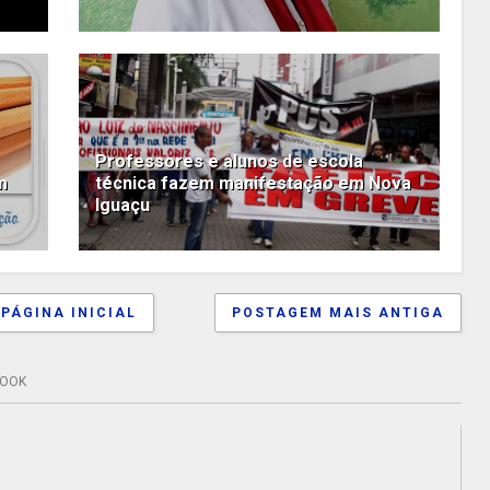
Professores e alunos de escola
m
técnica fazem manifestação em Nova
Iguaçu
PÁGINA INICIAL
POSTAGEM MAIS ANTIGA
BOOK