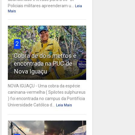
Policiais militares apreenderam u...
Leia
Mais
2
Cobra de dois metros é
encontrada na PUC de
Nova Iguaçu
NOVA IGUAÇU - Uma cobra da espécie
caninana-vermelha ( Spilotes sulphureus
) foi encontrada no campus da Pontifícia
Universidade Católica d...
Leia Mais