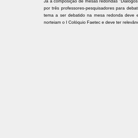
Já a composição de mesas redondas "Diálogos
por três professores-pesquisadores para deba
tema a ser debatido na mesa redonda deve e
norteiam o I Colóquio Faetec e deve ter relevân