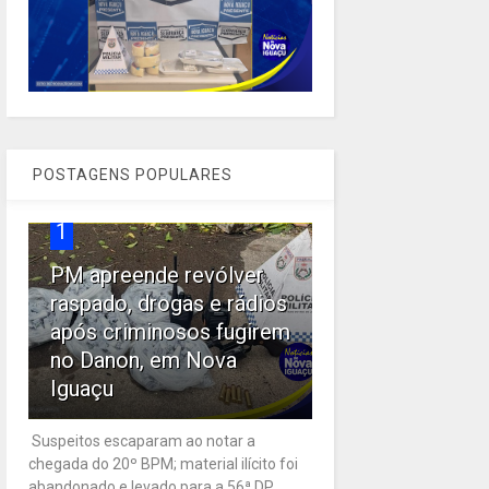
POSTAGENS POPULARES
1
PM apreende revólver
raspado, drogas e rádios
após criminosos fugirem
no Danon, em Nova
Iguaçu
Suspeitos escaparam ao notar a
chegada do 20º BPM; material ilícito foi
abandonado e levado para a 56ª DP