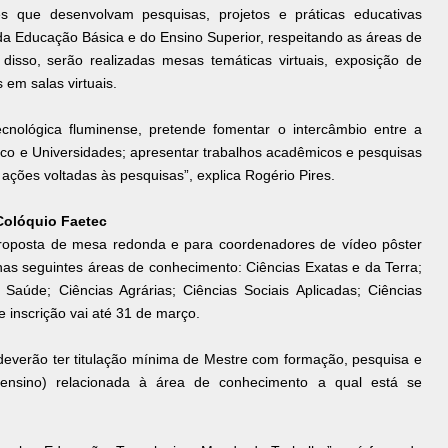
es que desenvolvam pesquisas, projetos e práticas educativas
 da Educação Básica e do Ensino Superior, respeitando as áreas de
isso, serão realizadas mesas temáticas virtuais, exposição de
 em salas virtuais.
cnológica fluminense, pretende fomentar o intercâmbio entre a
gico e Universidades; apresentar trabalhos acadêmicos e pesquisas
ções voltadas às pesquisas”, explica Rogério Pires.
 Colóquio Faetec
roposta de mesa redonda e para coordenadores de vídeo pôster
nas seguintes áreas de conhecimento: Ciências Exatas e da Terra;
 Saúde; Ciências Agrárias; Ciências Sociais Aplicadas; Ciências
e inscrição vai até 31 de março.
everão ter titulação mínima de Mestre com formação, pesquisa e
 ensino) relacionada à área de conhecimento a qual está se