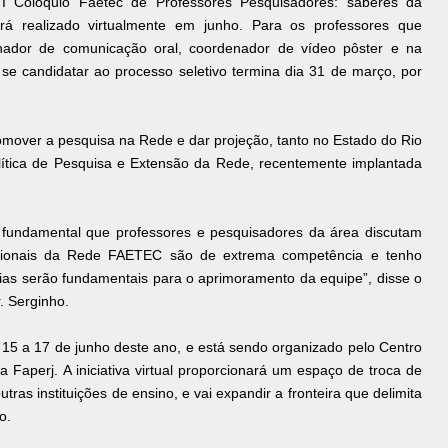
“I Colóquio Faetec de Professores Pesquisadores: saberes da
erá realizado virtualmente em junho. Para os professores que
nador de comunicação oral, coordenador de vídeo pôster e na
e candidatar ao processo seletivo termina dia 31 de março, por
omover a pesquisa na Rede e dar projeção, tanto no Estado do Rio
lítica de Pesquisa e Extensão da Rede, recentemente implantada
fundamental que professores e pesquisadores da área discutam
issionais da Rede FAETEC são de extrema competência e tenho
cias serão fundamentais para o aprimoramento da equipe”, disse o
. Serginho.
 15 a 17 de junho deste ano, e está sendo organizado pelo Centro
Faperj. A iniciativa virtual proporcionará um espaço de troca de
as instituições de ensino, e vai expandir a fronteira que delimita
o.