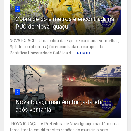
2
Cobra de dois metros é encontrada na
PUC de Nova Iguaçu
NOVA IGUAÇU - Uma cobra da espécie caninana-vermelha (
Spilotes sulphureus ) foi encontrada no campus da
Pontifícia Universidade Católica d...
Leia Mais
3
Nova Iguaçu mantém força-tarefa
após ventania
NOVA IGUAÇU - A Prefeitura de Nova Iguaçu mantém uma
força-tarefa em diferentes regiões do município para