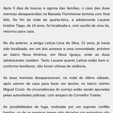
Após 5 dias de buscas e agonia das famílias, o caso das duas
meninas desaparecidas na Baixada Fluminense termina com final
feliz. No fim da noite de quarta-feira, a adolescente Lauane
kristine Tiago, de 14 anos, foi localizada e, com auxílio de uma tia,
retornou para casa.
No dia anterior, a amiga Letícia Lima da Silva, 12 anos, já havia
sido localizada, em um dos acessos a uma comunidade, próximo
ao bairro Nova América, em Nova Iguaçu, onde as duas
adolescentes residem. Tanto Lauane quanto Letícia estão bem e,
conforme familiares, não foram vítimas de violência.
As duas meninas desapareceram, na noite do último sábado,
após saírem de casa para fazer um lanche, no bairro vizinho
Miguel Couto. As circunstâncias do sumiço estão sendo apuradas
pelas autoridades policiais, com amparo do Conselho Tutelar.
As possibilidades de fuga, motivada por um suposto conflito
familiar, ou de as meninas terem sido aliciadas por estranhos não