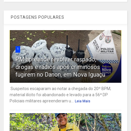
POSTAGENS POPULARES
1
PM apreende revólver raspado,
drogas e rádios após criminosos
fugirem no Danon, em Nova Iguaçu
Suspeitos escaparam ao notar a chegada do 20º BPM;
material ilícito foi abandonado e levado para a 56ª DP
Policiais militares apreenderam u...
Leia Mais