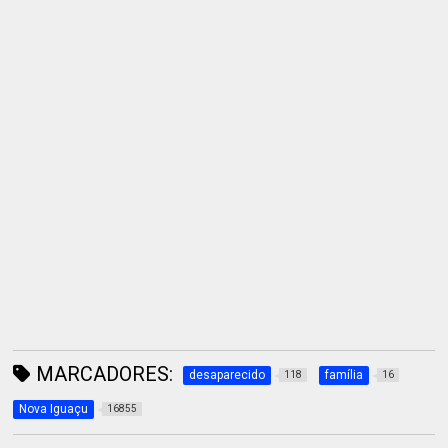
MARCADORES:
desaparecido
família
118
16
Nova Iguaçu
16855