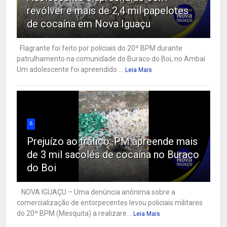
revólver e mais de 2,4 mil papelotes
de cocaína em Nova Iguaçu
Flagrante foi feito por policiais do 20º BPM durante
patrulhamento na comunidade do Buraco do Boi, no Ambaí
Um adolescente foi apreendido ...
Leia Mais
6
Prejuízo ao tráfico: PM apreende mais
de 3 mil sacolés de cocaína no Buraco
do Boi
NOVA IGUAÇU – Uma denúncia anônima sobre a
comercialização de entorpecentes levou policiais militares
do 20º BPM (Mesquita) a realizare...
Leia Mais