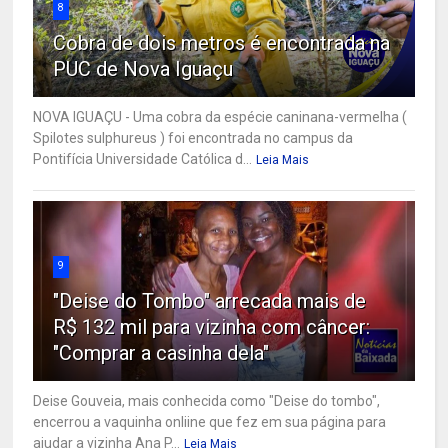
8
Cobra de dois metros é encontrada na
PUC de Nova Iguaçu
NOVA IGUAÇU - Uma cobra da espécie caninana-vermelha (
Spilotes sulphureus ) foi encontrada no campus da
Pontifícia Universidade Católica d...
Leia Mais
9
"Deise do Tombo" arrecada mais de
R$ 132 mil para vizinha com câncer:
"Comprar a casinha dela"
Deise Gouveia, mais conhecida como "Deise do tombo",
encerrou a vaquinha onliine que fez em sua página para
ajudar a vizinha Ana P...
Leia Mais