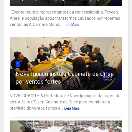
Evento reunirá representantes da concessionária, Procon,
Aneel e população após transtornos causados por recentes
ventanias A Câmara Munic...
Leia Mais
4
Nova Iguaçu instala Gabinete de Crise
por ventos fortes
NOVA IGUAÇU – A Prefeitura de Nova Iguaçu instalou, nesta
sexta-feira (7), um Gabinete de Crise para monitorar a
previsão de ventos fortes e...
Leia Mais