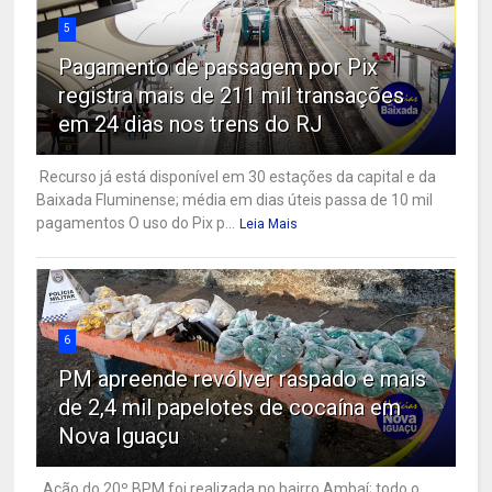
5
Pagamento de passagem por Pix
registra mais de 211 mil transações
em 24 dias nos trens do RJ
Recurso já está disponível em 30 estações da capital e da
Baixada Fluminense; média em dias úteis passa de 10 mil
pagamentos O uso do Pix p...
Leia Mais
6
PM apreende revólver raspado e mais
de 2,4 mil papelotes de cocaína em
Nova Iguaçu
Ação do 20º BPM foi realizada no bairro Ambaí; todo o