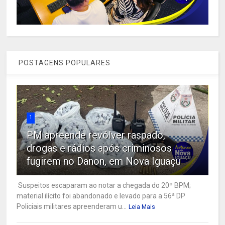
POSTAGENS POPULARES
1
PM apreende revólver raspado,
drogas e rádios após criminosos
fugirem no Danon, em Nova Iguaçu
Suspeitos escaparam ao notar a chegada do 20º BPM;
material ilícito foi abandonado e levado para a 56ª DP
Policiais militares apreenderam u...
Leia Mais