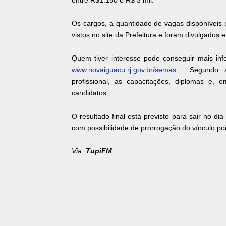
entre R$1.150 e R$ 3 mil.
Os cargos, a quantidade de vagas disponíveis
vistos no site da Prefeitura e foram divulgados em
Quem tiver interesse pode conseguir mais inf
www.novaiguacu.rj.gov.br/semas
. Segundo a 
profissional, as capacitações, diplomas e, 
candidatos.
O resultado final está previsto para sair no d
com possibilidade de prorrogação do vínculo p
Via
TupiFM