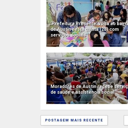
‘Prefeitura Presente’ volta ao bairr
de Austin nesta quinta (28) com
serviços sociais
Moradores de Austin recebe servi
de saúde e assistência social
POSTAGEM MAIS RECENTE