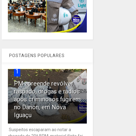
POSTAGENS POPULARES
1
PM apreende revólver
raspado, drogas e rádios
após criminosos fugirem
no Danon, em Nova
Iguaçu
Suspeitos escaparam ao notar a
chegada do 20º BPM; material ilícito foi