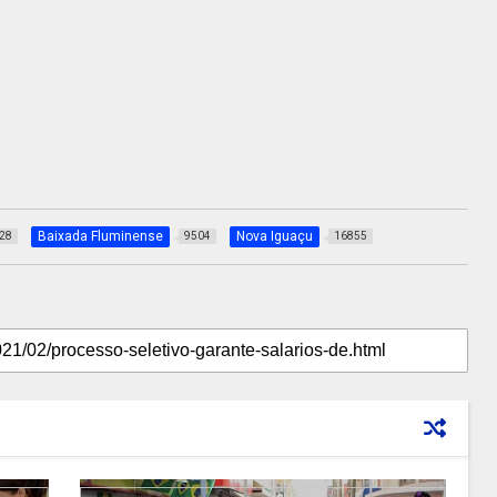
Baixada Fluminense
Nova Iguaçu
28
9504
16855