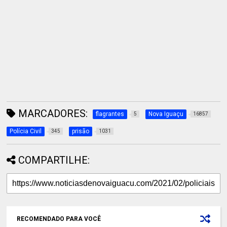
MARCADORES:
flagrantes
Nova Iguaçu
5
16857
Polícia Civil
prisão
345
1031
COMPARTILHE:
RECOMENDADO PARA VOCÊ