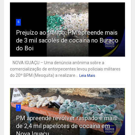
6
Prejuízo ao tráfico: PM apreende mais
de 3 mil sacolés de cocaína no Buraco
do Boi
NOVA IGUAÇU – Uma denúncia anônima sobre a
comercialização de entorpecentes levou policiais militares
do 20º BPM (Mesquita) a realizare...
Leia Mais
7
PM apreende revólver raspado e mais
de 2,4 mil papelotes de cocaína em
Nova Iguaçu