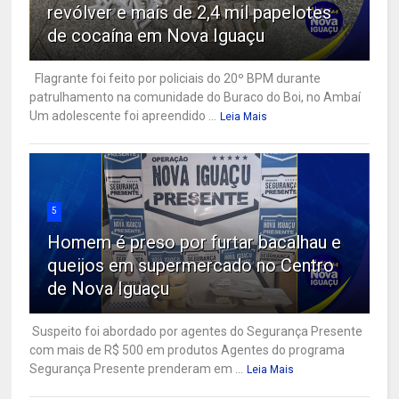
revólver e mais de 2,4 mil papelotes
de cocaína em Nova Iguaçu
Flagrante foi feito por policiais do 20º BPM durante
patrulhamento na comunidade do Buraco do Boi, no Ambaí
Um adolescente foi apreendido ...
Leia Mais
5
Homem é preso por furtar bacalhau e
queijos em supermercado no Centro
de Nova Iguaçu
Suspeito foi abordado por agentes do Segurança Presente
com mais de R$ 500 em produtos Agentes do programa
Segurança Presente prenderam em ...
Leia Mais