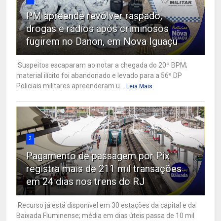
PM apreende revólver raspado,
drogas e rádios após criminosos
fugirem no Danon, em Nova Iguaçu
Suspeitos escaparam ao notar a chegada do 20º BPM;
material ilícito foi abandonado e levado para a 56ª DP
Policiais militares apreenderam u...
Leia Mais
2
Pagamento de passagem por Pix
registra mais de 211 mil transações
em 24 dias nos trens do RJ
Recurso já está disponível em 30 estações da capital e da
Baixada Fluminense; média em dias úteis passa de 10 mil