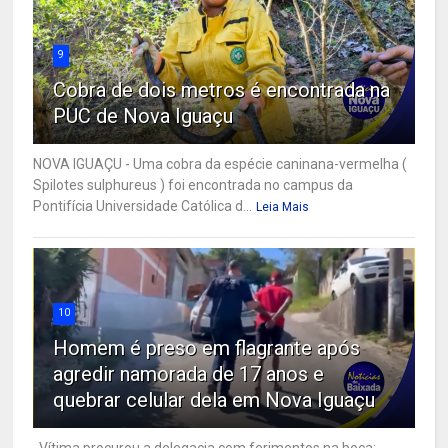
9
Cobra de dois metros é encontrada na
PUC de Nova Iguaçu
NOVA IGUAÇU - Uma cobra da espécie caninana-vermelha (
Spilotes sulphureus ) foi encontrada no campus da
Pontifícia Universidade Católica d...
Leia Mais
10
Homem é preso em flagrante após
agredir namorada de 17 anos e
quebrar celular dela em Nova Iguaçu
Vítima procurou a delegacia com ferimentos na boca;