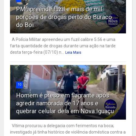
PM apreende fuzil e mais de mil
porções de drogas perto do Buraco
do Boi
A Polícia Militar apreendeu um fuzil calibre 5.56 e uma
farta quantidade de drogas durante uma ação na tarde
desta terça-feira (07/10) n...
Leia Mais
10
Homem é preso em flagrante após
agredir namorada de 17 anos e
quebrar celular dela em Nova Iguaçu
Vítima procurou a delegacia com ferimentos na boca;
investigado já tinha histórico de violência doméstica contra a