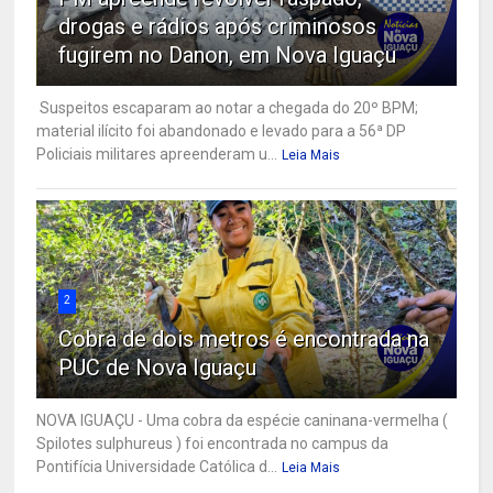
drogas e rádios após criminosos
fugirem no Danon, em Nova Iguaçu
Suspeitos escaparam ao notar a chegada do 20º BPM;
material ilícito foi abandonado e levado para a 56ª DP
Policiais militares apreenderam u...
Leia Mais
2
Cobra de dois metros é encontrada na
PUC de Nova Iguaçu
NOVA IGUAÇU - Uma cobra da espécie caninana-vermelha (
Spilotes sulphureus ) foi encontrada no campus da
Pontifícia Universidade Católica d...
Leia Mais