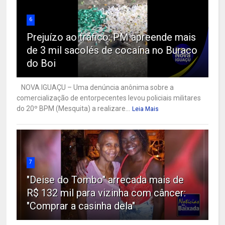
6
Prejuízo ao tráfico: PM apreende mais
de 3 mil sacolés de cocaína no Buraco
do Boi
NOVA IGUAÇU – Uma denúncia anônima sobre a
comercialização de entorpecentes levou policiais militares
do 20º BPM (Mesquita) a realizare...
Leia Mais
7
"Deise do Tombo" arrecada mais de
R$ 132 mil para vizinha com câncer:
"Comprar a casinha dela"