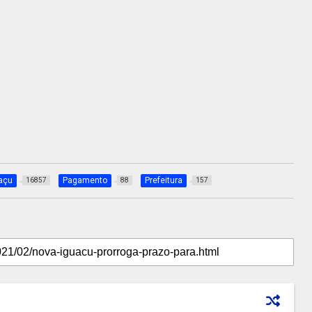
açu
Pagamento
Prefeitura
16857
88
157