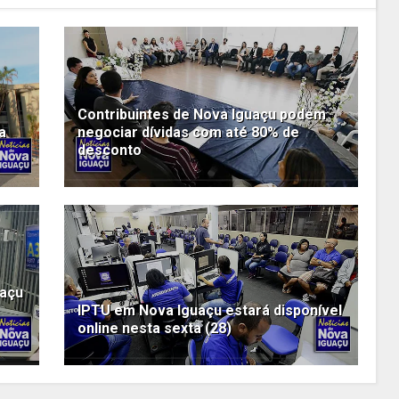
Contribuintes de Nova Iguaçu podem
a
negociar dívidas com até 80% de
desconto
uaçu
IPTU em Nova Iguaçu estará disponível
online nesta sexta (28)