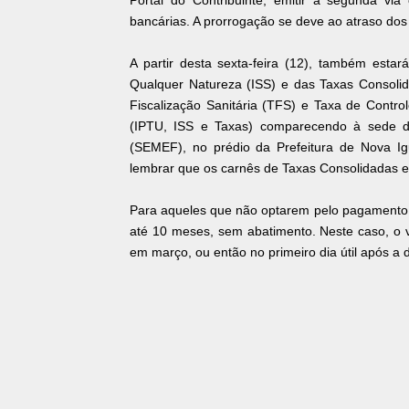
Portal do Contribuinte, emitir a segunda v
bancárias. A prorrogação se deve ao atraso dos
A partir desta sexta-feira (12), também esta
Qualquer Natureza (ISS) e das Taxas Consolid
Fiscalização Sanitária (TFS) e Taxa de Contro
(IPTU, ISS e Taxas) comparecendo à sede da
(SEMEF), no prédio da Prefeitura de Nova Ig
lembrar que os carnês de Taxas Consolidadas e 
Para aqueles que não optarem pelo pagamento
até 10 meses, sem abatimento. Neste caso, o 
em março, ou então no primeiro dia útil após a 