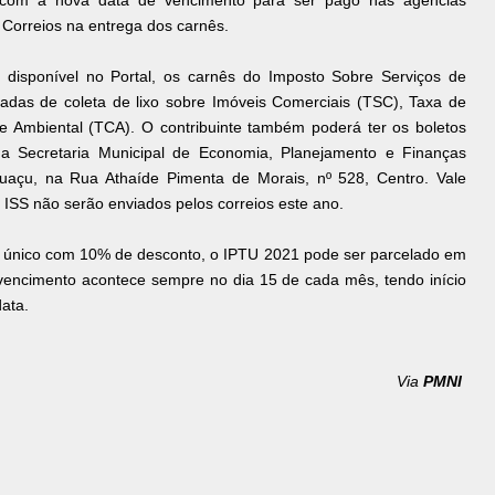
ia com a nova data de vencimento para ser pago nas agências
 Correios na entrega dos carnês.
rá disponível no Portal, os carnês do Imposto Sobre Serviços de
adas de coleta de lixo sobre Imóveis Comerciais (TSC), Taxa de
le Ambiental (TCA). O contribuinte também poderá ter os boletos
 Secretaria Municipal de Economia, Planejamento e Finanças
uaçu, na Rua Athaíde Pimenta de Morais, nº 528, Centro. Vale
ISS não serão enviados pelos correios este ano.
 único com 10% de desconto, o IPTU 2021 pode ser parcelado em
vencimento acontece sempre no dia 15 de cada mês, tendo início
data.
Via
PMNI