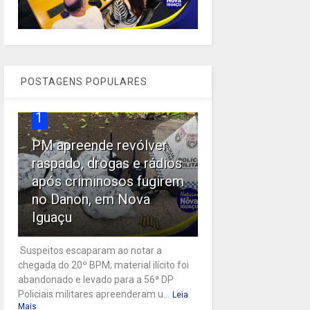
POSTAGENS POPULARES
1
PM apreende revólver
raspado, drogas e rádios
após criminosos fugirem
no Danon, em Nova
Iguaçu
Suspeitos escaparam ao notar a
chegada do 20º BPM; material ilícito foi
abandonado e levado para a 56ª DP
Policiais militares apreenderam u...
Leia
Mais