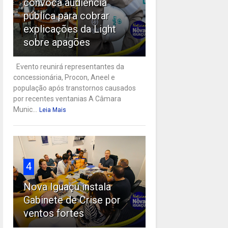
convoca audiência
pública para cobrar
explicações da Light
sobre apagões
Evento reunirá representantes da
concessionária, Procon, Aneel e
população após transtornos causados
por recentes ventanias A Câmara
Munic...
Leia Mais
4
Nova Iguaçu instala
Gabinete de Crise por
ventos fortes