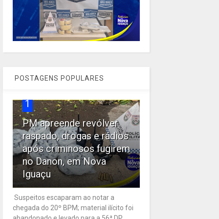
POSTAGENS POPULARES
1
PM apreende revólver
raspado, drogas e rádios
após criminosos fugirem
no Danon, em Nova
Iguaçu
Suspeitos escaparam ao notar a
chegada do 20º BPM; material ilícito foi
abandonado e levado para a 56ª DP