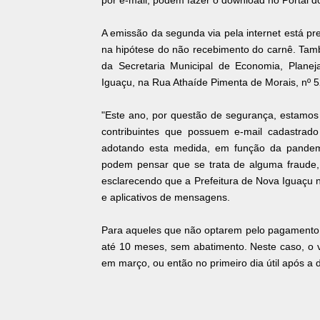
por e-mail, podem fazer o download no Portal do 
A emissão da segunda via pela internet está pr
na hipótese do não recebimento do carnê. Tam
da Secretaria Municipal de Economia, Plane
Iguaçu, na Rua Athaíde Pimenta de Morais, nº 5
"Este ano, por questão de segurança, estamos
contribuintes que possuem e-mail cadastrad
adotando esta medida, em função da pandem
podem pensar que se trata de alguma fraude, 
esclarecendo que a Prefeitura de Nova Iguaçu nã
e aplicativos de mensagens.
Para aqueles que não optarem pelo pagamento
até 10 meses, sem abatimento. Neste caso, o 
em março, ou então no primeiro dia útil após a 