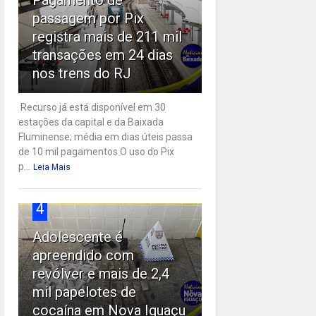
passagem por Pix
registra mais de 211 mil
transações em 24 dias
nos trens do RJ
Recurso já está disponível em 30
estações da capital e da Baixada
Fluminense; média em dias úteis passa
de 10 mil pagamentos O uso do Pix
p...
Leia Mais
4
Adolescente é
apreendido com
revólver e mais de 2,4
mil papelotes de
cocaína em Nova Iguaçu