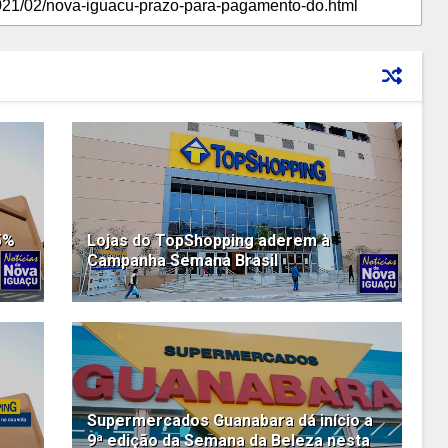
5%
Lojas do TopShopping aderem à
Campanha Semana Brasil
Supermercados Guanabara dá início a
9ª edição da Semana da Beleza nesta