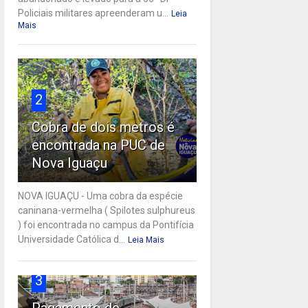
Policiais militares apreenderam u...
Leia
Mais
2
Cobra de dois metros é
encontrada na PUC de
Nova Iguaçu
NOVA IGUAÇU - Uma cobra da espécie
caninana-vermelha ( Spilotes sulphureus
) foi encontrada no campus da Pontifícia
Universidade Católica d...
Leia Mais
3
Pagamento de