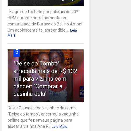
Flagrante foi feito por policiais do 20º
BPM durante patrulhamento na
comunidade do Buraco do Boi, no Ambaí
Um adolescente foi apreendido ...
Leia
Mais
5
"Deise do Tombo"
arrecada mais de R$ 132
mil para vizinha com
câncer: "Comprar a
casinha dela"
Deise Gouveia, mais conhecida como
"Deise do tombo", encerrou a vaquinha
onliine que fez em sua página para
ajudar a vizinha Ana P...
Leia Mais