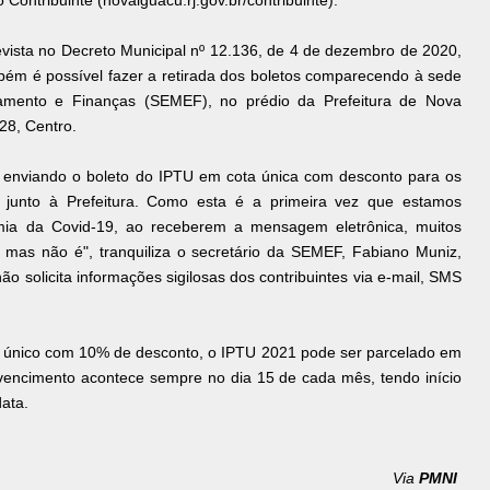
Contribuinte (novaiguacu.rj.gov.br/contribuinte).
evista no Decreto Municipal nº 12.136, de 4 de dezembro de 2020,
bém é possível fazer a retirada dos boletos comparecendo à sede
jamento e Finanças (SEMEF), no prédio da Prefeitura de Nova
28, Centro.
 enviando o boleto do IPTU em cota única com desconto para os
o junto à Prefeitura. Como esta é a primeira vez que estamos
ia da Covid-19, ao receberem a mensagem eletrônica, muitos
mas não é", tranquiliza o secretário da SEMEF, Fabiano Muniz,
o solicita informações sigilosas dos contribuintes via e-mail, SMS
 único com 10% de desconto, o IPTU 2021 pode ser parcelado em
vencimento acontece sempre no dia 15 de cada mês, tendo início
data.
Via
PMNI