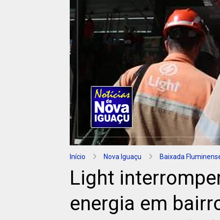
Início
Nova Iguaçu
Baixada Fluminens
Light interrompe
energia em bairr