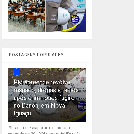
POSTAGENS POPULARES
1
PM apreende revólver
raspado, drogas e rádios
após criminosos fugirem
no Danon, em Nova
Iguaçu
Suspeitos escaparam ao notar a
chegada do 20º BPM; material ilícito foi